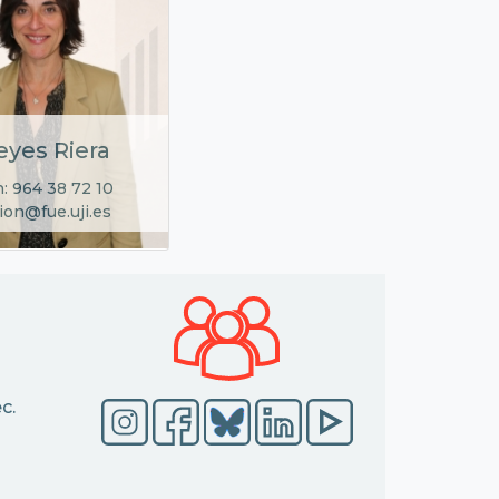
eyes Riera
: 964 38 72 10
ion@fue.uji.es
c.