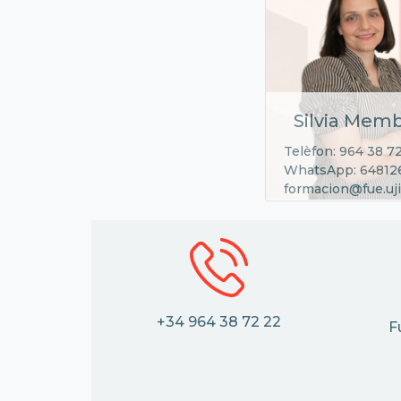
Silvia Memb
Telèfon: 964 38 7
WhatsApp: 64812
formacion@fue.uji
+34 964 38 72 22
F