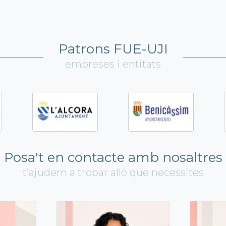
Patrons FUE-UJI
empreses i entitats
Posa't en contacte amb nosaltres
t’ajudem a trobar allò que necessites