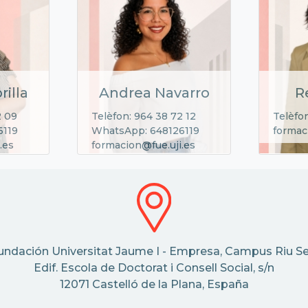
rilla
Andrea Navarro
R
2 09
Telèfon: 964 38 72 12
Telèfon
6119
WhatsApp: 648126119
formac
.es
formacion@fue.uji.es
undación Universitat Jaume I - Empresa, Campus Riu Se
Edif. Escola de Doctorat i Consell Social, s/n
12071 Castelló de la Plana, España