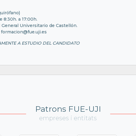
quirófano)
e 8:30h. a 17:00h.
l General Universitario de Castellón.
- formacion@fue.uji.es
AMENTE A ESTUDIO DEL CANDIDATO
Patrons FUE-UJI
empreses i entitats