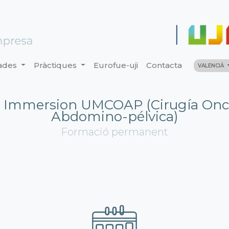
ades
Pràctiques
Eurofue-uji
Contacta
VALENCIÀ
al Immersion UMCOAP (Cirugía Onc
Abdomino-pélvica)
Formació permanent