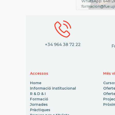
WhatsApp: 64812
formacion@fue.uji
+34 964 38 72 22
F
Accessos
Més vi
Home
Curso
Informació institucional
Ofert
R & D & I
Oferte
Formació
Proje
Jornades
Pròxi
Pràctiques