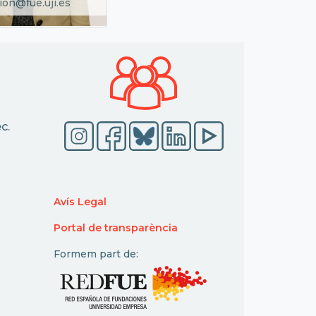
ion@fue.uji.es
c.
Avís Legal
Portal de transparència
Formem part de: