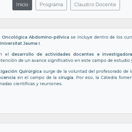
Inicio
Programa
Claustro Docente
a Oncológica Abdomino-pélvica
se incluye dentro de los cur
niversitat Jaume I
.
n el
desarrollo de actividades docentes e investigador
ención de un avance significativo en este campo de estudio y
igación Quirúrgica
surge de la voluntad del profesorado de 
ocencia
en el campo de la
cirugía
. Por eso, la Cátedra fomen
rnadas científicas y reuniones.