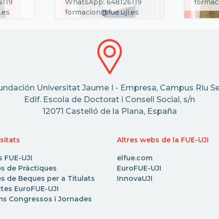
6119
WhatsApp: 648126119
formac
.es
formacion@fue.uji.es
undación Universitat Jaume I - Empresa, Campus Riu Se
Edif. Escola de Doctorat i Consell Social, s/n
12071 Castelló de la Plana, España
sitats
Altres webs de la FUE-UJI
s FUE-UJI
elfue.com
es de Pràctiques
EuroFUE-UJI
s de Beques per a Titulats
InnovaUJI
ctes EuroFUE-UJI
ms Congressos i Jornades