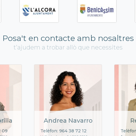
Posa't en contacte amb nosaltres
t’ajudem a trobar allò que necessites
rilla
Andrea Navarro
R
2 09
Telèfon: 964 38 72 12
Telèfon