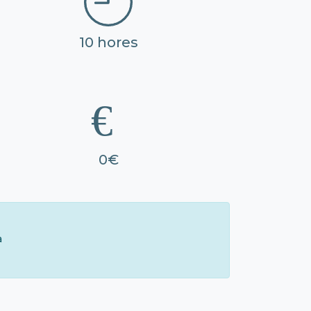
10 hores
0€
à