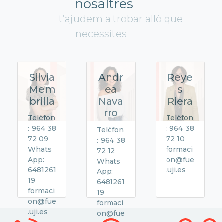
nosaltres
t’ajudem a trobar allò que
necessites
Silvia
Andr
Reye
Mem
ea
s
brilla
Nava
Riera
rro
Telèfon
Telèfon
: 964 38
: 964 38
Telèfon
72 09
72 10
: 964 38
Whats
formaci
72 12
App:
on@fue
Whats
6481261
.uji.es
App:
19
6481261
formaci
19
on@fue
formaci
.uji.es
on@fue