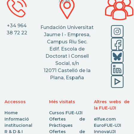
.uji.es
+34 964
Fundación Universitat
38 72 22
Jaume I - Empresa,
Campus Riu Sec.
Edif. Escola de
Doctorat i Consell
Social, s/n
12071 Castelló de la
Plana, España
Accessos
Més visitats
Altres webs de
la FUE-UJI
Home
Cursos FUE-UJI
Informació
Ofertes de
elfue.com
institucional
Pràctiques
EuroFUE-UJI
R & D & I
Ofertes de
InnovaUJI