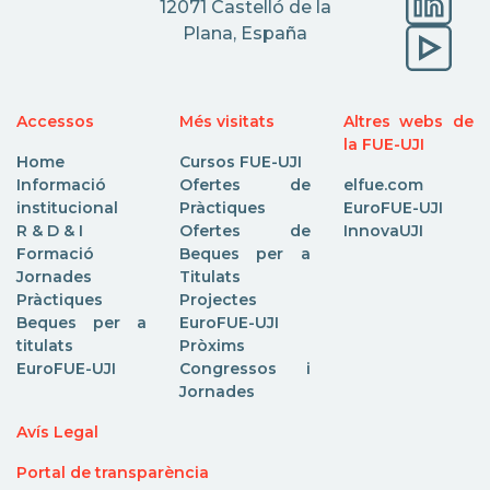
12071 Castelló de la
Plana, España
Accessos
Més visitats
Altres webs de
la FUE-UJI
Home
Cursos FUE-UJI
Informació
Ofertes de
elfue.com
institucional
Pràctiques
EuroFUE-UJI
R & D & I
Ofertes de
InnovaUJI
Formació
Beques per a
Jornades
Titulats
Pràctiques
Projectes
Beques per a
EuroFUE-UJI
titulats
Pròxims
EuroFUE-UJI
Congressos i
Jornades
Avís Legal
Portal de transparència