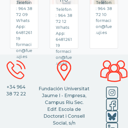
Telèfon
Telèfon
: 964 38
: 964 38
Telèfon
72 09
72 10
: 964 38
Whats
formaci
72 12
App:
on@fue
Whats
6481261
.uji.es
App:
19
6481261
formaci
19
on@fue
formaci
.uji.es
on@fue
.uji.es
+34 964
Fundación Universitat
38 72 22
Jaume I - Empresa,
Campus Riu Sec.
Edif. Escola de
Doctorat i Consell
Social, s/n