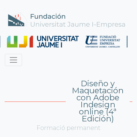
Diseño y
Maquetación
con Adobe
Indesign
online (4ª
Edición)
Formació permanent