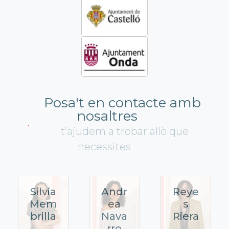
Posa't en contacte amb
nosaltres
t’ajudem a trobar allò que
necessites
Silvia
Andr
Reye
Mem
ea
s
brilla
Nava
Riera
rro