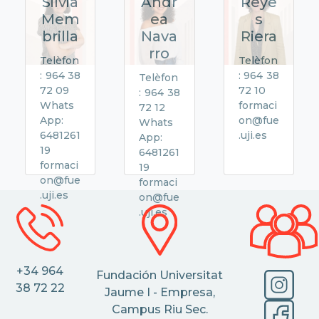
Silvia
Andr
Reye
Mem
ea
s
brilla
Nava
Riera
rro
Telèfon
Telèfon
: 964 38
: 964 38
Telèfon
72 09
72 10
: 964 38
Whats
formaci
72 12
App:
on@fue
Whats
6481261
.uji.es
App:
19
6481261
formaci
19
on@fue
formaci
.uji.es
on@fue
.uji.es
+34 964
Fundación Universitat
38 72 22
Jaume I - Empresa,
Campus Riu Sec.