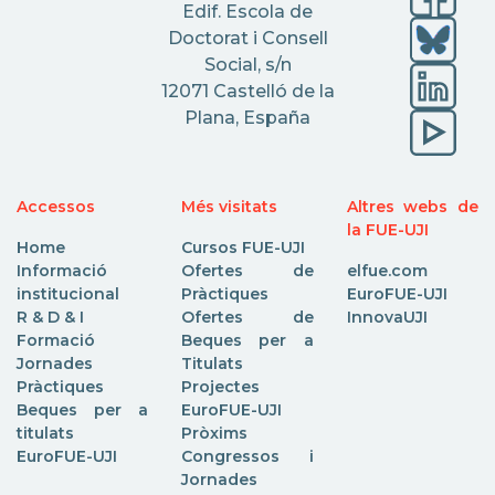
Edif. Escola de
Doctorat i Consell
Social, s/n
12071 Castelló de la
Plana, España
Accessos
Més visitats
Altres webs de
la FUE-UJI
Home
Cursos FUE-UJI
Informació
Ofertes de
elfue.com
institucional
Pràctiques
EuroFUE-UJI
R & D & I
Ofertes de
InnovaUJI
Formació
Beques per a
Jornades
Titulats
Pràctiques
Projectes
Beques per a
EuroFUE-UJI
titulats
Pròxims
EuroFUE-UJI
Congressos i
Jornades