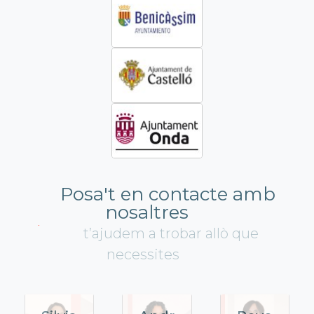
Posa't en contacte amb
nosaltres
t’ajudem a trobar allò que
necessites