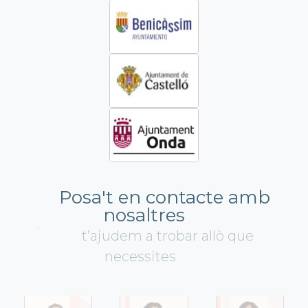
Posa't en contacte amb
nosaltres
t’ajudem a trobar allò que
necessites