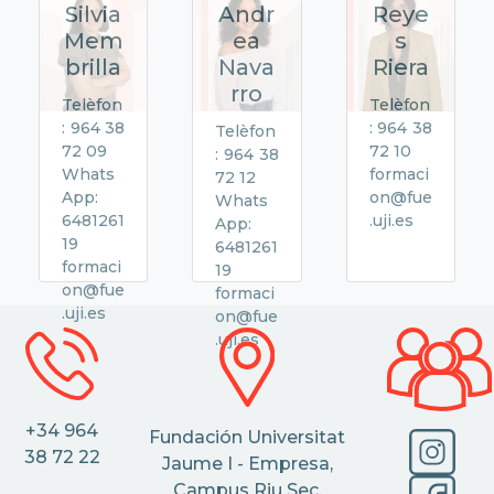
Silvia
Andr
Reye
Mem
ea
s
brilla
Nava
Riera
rro
Telèfon
Telèfon
: 964 38
: 964 38
Telèfon
72 09
72 10
: 964 38
Whats
formaci
72 12
App:
on@fue
Whats
6481261
.uji.es
App:
19
6481261
formaci
19
on@fue
formaci
.uji.es
on@fue
.uji.es
+34 964
Fundación Universitat
38 72 22
Jaume I - Empresa,
Campus Riu Sec.