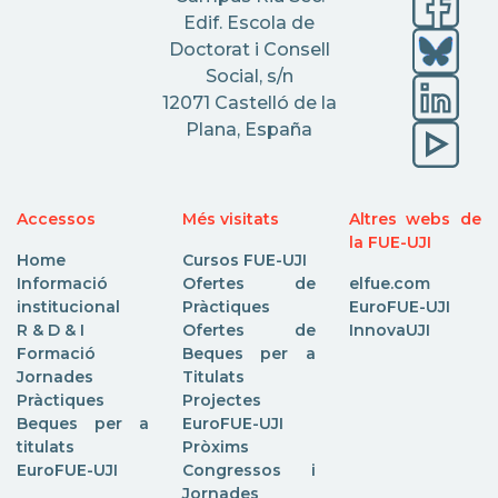
Edif. Escola de
Doctorat i Consell
Social, s/n
12071 Castelló de la
Plana, España
Accessos
Més visitats
Altres webs de
la FUE-UJI
Home
Cursos FUE-UJI
Informació
Ofertes de
elfue.com
institucional
Pràctiques
EuroFUE-UJI
R & D & I
Ofertes de
InnovaUJI
Formació
Beques per a
Jornades
Titulats
Pràctiques
Projectes
Beques per a
EuroFUE-UJI
titulats
Pròxims
EuroFUE-UJI
Congressos i
Jornades