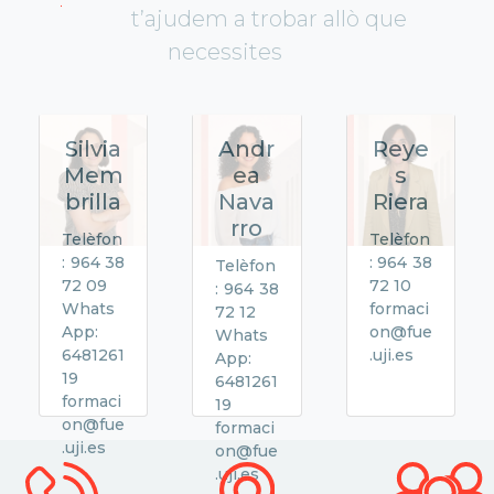
t’ajudem a trobar allò que
necessites
Silvia
Andr
Reye
Mem
ea
s
brilla
Nava
Riera
rro
Telèfon
Telèfon
: 964 38
: 964 38
Telèfon
72 09
72 10
: 964 38
Whats
formaci
72 12
App:
on@fue
Whats
6481261
.uji.es
App:
19
6481261
formaci
19
on@fue
formaci
.uji.es
on@fue
.uji.es