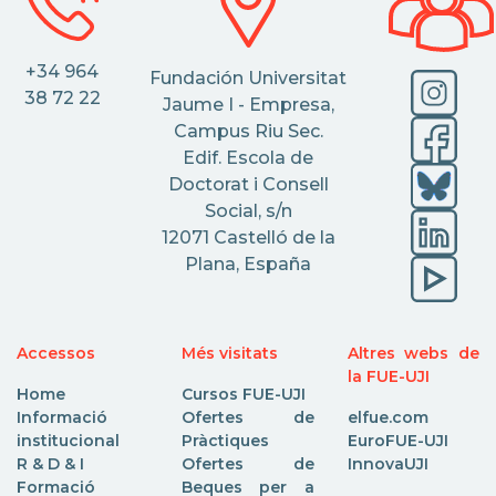
+34 964
Fundación Universitat
38 72 22
Jaume I - Empresa,
Campus Riu Sec.
Edif. Escola de
Doctorat i Consell
Social, s/n
12071 Castelló de la
Plana, España
Accessos
Més visitats
Altres webs de
la FUE-UJI
Home
Cursos FUE-UJI
Informació
Ofertes de
elfue.com
institucional
Pràctiques
EuroFUE-UJI
R & D & I
Ofertes de
InnovaUJI
Formació
Beques per a