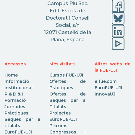
Campus Riu Sec.
Edif. Escola de
Doctorat i Consell
Social, s/n
12071 Castelló de la
Plana, España
Accessos
Més visitats
Altres webs de
la FUE-UJI
Home
Cursos FUE-UJI
Informació
Ofertes de
elfue.com
institucional
Pràctiques
EuroFUE-UJI
R & D & I
Ofertes de
InnovaUJI
Formació
Beques per a
Jornades
Titulats
Pràctiques
Projectes
Beques per a
EuroFUE-UJI
titulats
Pròxims
EuroFUE-UJI
Congressos i