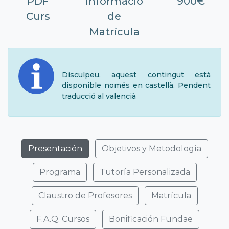
PDF
Informació
900€
Curs
de
Matrícula
Disculpeu, aquest contingut està
disponible només en castellà. Pendent
traducció al valencià
Presentación
Objetivos y Metodología
Programa
Tutoría Personalizada
Claustro de Profesores
Matrícula
F.A.Q. Cursos
Bonificación Fundae