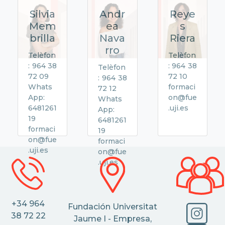
Silvia
Andr
Reye
Mem
ea
s
brilla
Nava
Riera
rro
Telèfon
Telèfon
: 964 38
: 964 38
Telèfon
72 09
72 10
: 964 38
Whats
formaci
72 12
App:
on@fue
Whats
6481261
.uji.es
App:
19
6481261
formaci
19
on@fue
formaci
.uji.es
on@fue
.uji.es
+34 964
Fundación Universitat
38 72 22
Jaume I - Empresa,