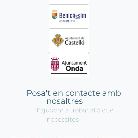
Posa't en contacte amb
nosaltres
t’ajudem a trobar allò que
necessites