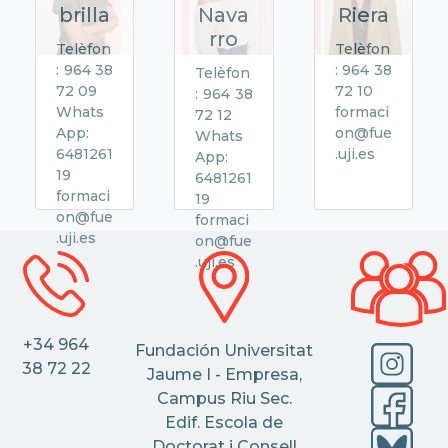
brilla
Nava
Riera
rro
Telèfon
Telèfon
: 964 38
: 964 38
Telèfon
72 09
72 10
: 964 38
Whats
formaci
72 12
App:
on@fue
Whats
6481261
.uji.es
App:
19
6481261
formaci
19
on@fue
formaci
.uji.es
on@fue
.uji.es
+34 964
Fundación Universitat
38 72 22
Jaume I - Empresa,
Campus Riu Sec.
Edif. Escola de
Doctorat i Consell