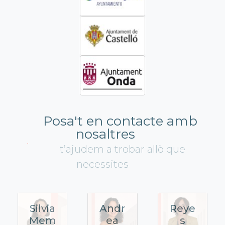
Posa't en contacte amb
nosaltres
t’ajudem a trobar allò que
necessites
Silvia
Andr
Reye
Mem
ea
s