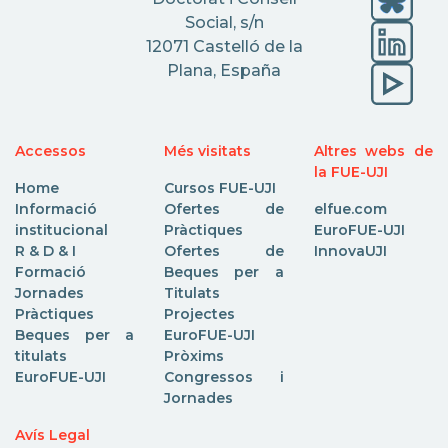
Social, s/n
12071 Castelló de la
Plana, España
Accessos
Més visitats
Altres webs de
la FUE-UJI
Home
Cursos FUE-UJI
Informació
Ofertes de
elfue.com
institucional
Pràctiques
EuroFUE-UJI
R & D & I
Ofertes de
InnovaUJI
Formació
Beques per a
Jornades
Titulats
Pràctiques
Projectes
Beques per a
EuroFUE-UJI
titulats
Pròxims
EuroFUE-UJI
Congressos i
Jornades
Avís Legal