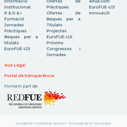
Informació
Ofertes de
elfue.com
institucional
Pràctiques
EuroFUE-UJI
R & D & I
Ofertes de
InnovaUJI
Formació
Beques per a
Jornades
Titulats
Pràctiques
Projectes
Beques per a
EuroFUE-UJI
titulats
Pròxims
EuroFUE-UJI
Congressos i
Jornades
Avís Legal
Portal de transparència
Formem part de:
Fundación Universitat Jaume I - Empresa de la Comunitat