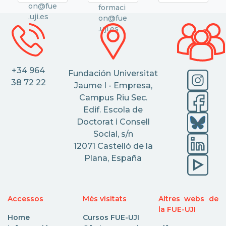
on@fue
formaci
.uji.es
on@fue
.uji.es
+34 964
Fundación Universitat
38 72 22
Jaume I - Empresa,
Campus Riu Sec.
Edif. Escola de
Doctorat i Consell
Social, s/n
12071 Castelló de la
Plana, España
Accessos
Més visitats
Altres webs de
la FUE-UJI
Home
Cursos FUE-UJI