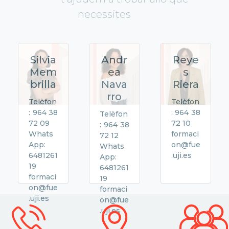
necessites
Silvia
Andr
Reye
Mem
ea
s
brilla
Nava
Riera
rro
Telèfon
Telèfon
: 964 38
: 964 38
Telèfon
72 09
72 10
: 964 38
Whats
formaci
72 12
App:
on@fue
Whats
6481261
.uji.es
App:
19
6481261
formaci
19
on@fue
formaci
.uji.es
on@fue
.uji.es