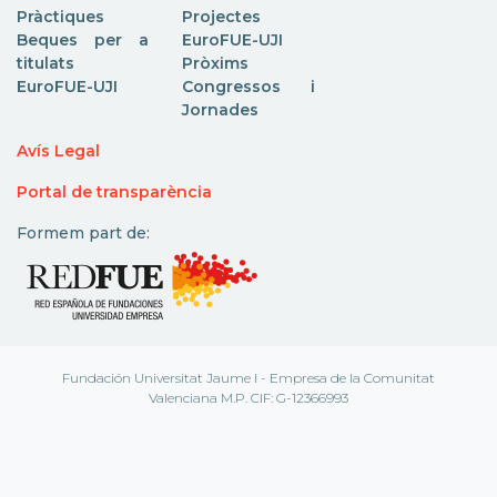
Pràctiques
Projectes
Beques per a
EuroFUE-UJI
titulats
Pròxims
EuroFUE-UJI
Congressos i
Jornades
Avís Legal
Portal de transparència
Formem part de:
Fundación Universitat Jaume I - Empresa de la Comunitat
Valenciana M.P. CIF: G-12366993