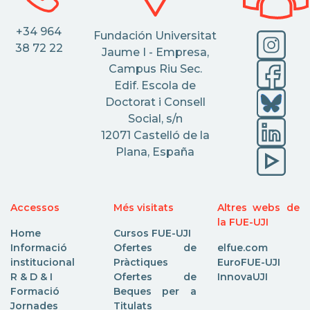
+34 964
Fundación Universitat
38 72 22
Jaume I - Empresa,
Campus Riu Sec.
Edif. Escola de
Doctorat i Consell
Social, s/n
12071 Castelló de la
Plana, España
Accessos
Més visitats
Altres webs de
la FUE-UJI
Home
Cursos FUE-UJI
Informació
Ofertes de
elfue.com
institucional
Pràctiques
EuroFUE-UJI
R & D & I
Ofertes de
InnovaUJI
Formació
Beques per a
Jornades
Titulats