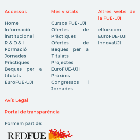
Accessos
Més visitats
Altres webs de
la FUE-UJI
Home
Cursos FUE-UJI
Informació
Ofertes de
elfue.com
institucional
Pràctiques
EuroFUE-UJI
R & D & I
Ofertes de
InnovaUJI
Formació
Beques per a
Jornades
Titulats
Pràctiques
Projectes
Beques per a
EuroFUE-UJI
titulats
Pròxims
EuroFUE-UJI
Congressos i
Jornades
Avís Legal
Portal de transparència
Formem part de: