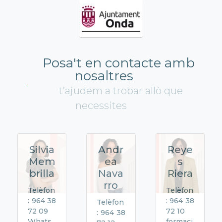
Posa't en contacte amb
nosaltres
t’ajudem a trobar allò que
necessites
Silvia
Andr
Reye
Mem
ea
s
brilla
Nava
Riera
rro
Telèfon
Telèfon
: 964 38
: 964 38
Telèfon
72 09
72 10
: 964 38
Whats
formaci