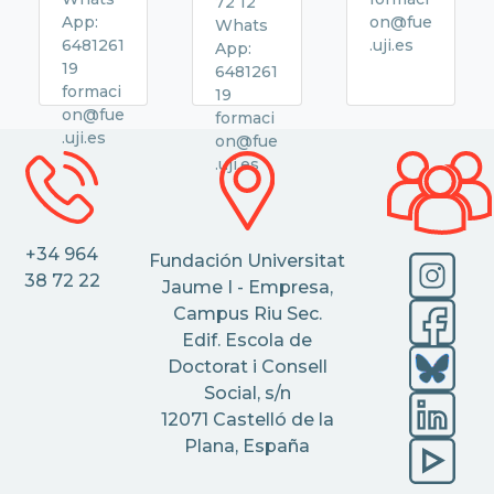
72 12
App:
on@fue
Whats
6481261
.uji.es
App:
19
6481261
formaci
19
on@fue
formaci
.uji.es
on@fue
.uji.es
+34 964
Fundación Universitat
38 72 22
Jaume I - Empresa,
Campus Riu Sec.
Edif. Escola de
Doctorat i Consell
Social, s/n
12071 Castelló de la
Plana, España