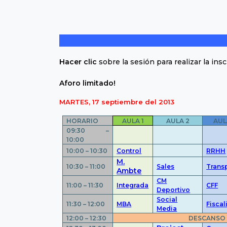
Hacer clic
sobre la sesión para realizar la insc
Aforo limitado!
MARTES, 17 septiembre del 2013
HORARIO
AULA 1
AULA 2
AUL
09:30 –
10:00
10:00 – 10:30
Control
RRHH
M.
10:30 – 11:00
Sales
Trans
Ambte
CM
11:00 – 11:30
Integrada
CFF
Deportivo
Social
11:30 – 12:00
MBA
Fisca
Media
12:00 – 12:30
DESCANSO