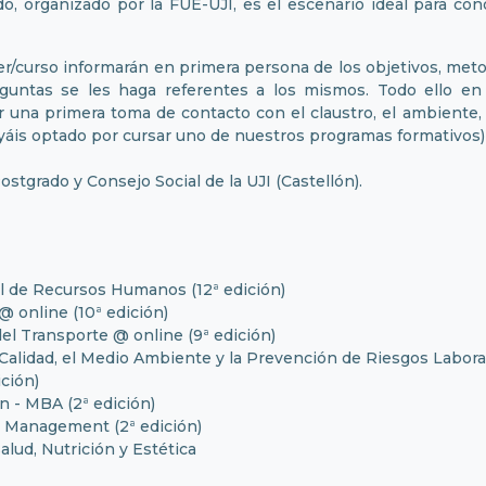
o, organizado por la FUE-UJI, es el escenario ideal para con
curso informarán en primera persona de los objetivos, metodo
reguntas se les haga referentes a los mismos. Todo ello e
 una primera toma de contacto con el claustro, el ambiente, l
yáis optado por cursar uno de nuestros programas formativos) 
ostgrado y Consejo Social de la UJI (Castellón).
l de Recursos Humanos (12ª edición)
online (10ª edición)
l Transporte @ online (9ª edición)
Calidad, el Medio Ambiente y la Prevención de Riesgos Laboral
ción)
n - MBA (2ª edición)
 Management (2ª edición)
lud, Nutrición y Estética