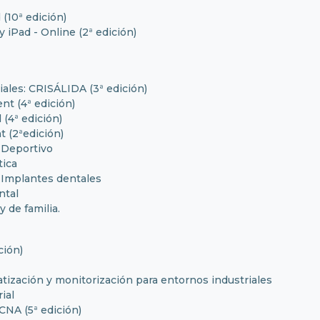
 (10ª edición)
 iPad - Online (2ª edición)
iales: CRISÁLIDA (3ª edición)
t (4ª edición)
(4ª edición)
 (2ªedición)
Deportivo
ica
 Implantes dentales
ntal
 de familia.
ción)
ización y monitorización para entornos industriales
ial
CNA (5ª edición)