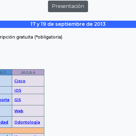
Presentación
17 y 19 de septiembre de 2013
ripción gratuita (*obligatoria)
A 3
AULA 4
Cisco
iOS
porte
GIS
Web
lidad
Odontolo
gía