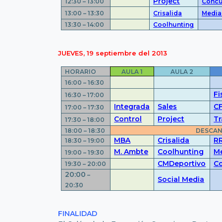
Project
12:30 – 13:00
Concu
13:00 – 13:30
Crisalida
Media
13:30 – 14:00
Coolhunting
JUEVES, 19 septiembre del 2013
HORARIO
AULA 1
AULA 2
16:00 – 16:30
Fi
16:30 – 17:00
Integrada
Sales
C
17:00 – 17:30
Control
Project
Tr
17:30 – 18:00
18:00 – 18:30
DESCA
MBA
Crisalida
R
18:30 – 19:00
M. Ambte
Coolhunting
M
19:00 – 19:30
CMDeportivo
Co
19:30 – 20:00
20:00
–
Social Media
20:30
FINALIDAD