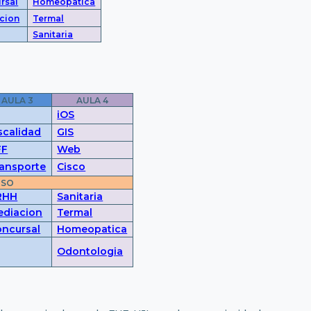
rsal
Homeopatica
cion
Termal
Sanitaria
AULA 3
AULA 4
iOS
scalidad
GIS
FF
Web
ansporte
Cisco
NSO
RHH
Sanitaria
ediacion
Termal
ncursal
Homeopatica
Odontologia