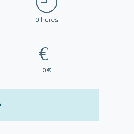
0 hores
0€
à