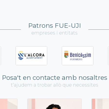
Patrons FUE-UJI
empreses i entitats
Posa't en contacte amb nosaltres
t’ajudem a trobar allò que necessites