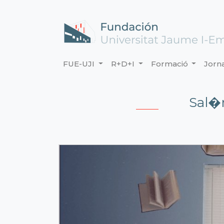
FUE-UJI
R+D+I
Formació
Jorn
Sal�n