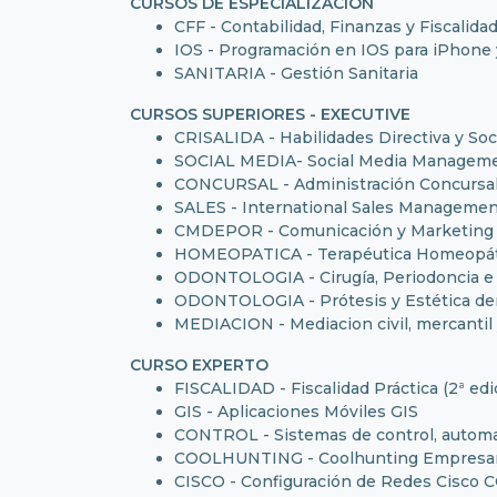
CURSOS DE ESPECIALIZACIÓN
CFF - Contabilidad, Finanzas y Fiscalidad
IOS - Programación en IOS para iPhone y
SANITARIA - Gestión Sanitaria
CURSOS SUPERIORES - EXECUTIVE
CRISALIDA - Habilidades Directiva y Soc
SOCIAL MEDIA- Social Media Managemen
CONCURSAL - Administración Concursal 
SALES - International Sales Management
CMDEPOR - Comunicación y Marketing 
HOMEOPATICA - Terapéutica Homeopát
ODONTOLOGIA - Cirugía, Periodoncia e
ODONTOLOGIA - Prótesis y Estética de
MEDIACION - Mediacion civil, mercantil y
CURSO EXPERTO
FISCALIDAD - Fiscalidad Práctica (2ª edi
GIS - Aplicaciones Móviles GIS
CONTROL - Sistemas de control, automat
COOLHUNTING - Coolhunting Empresar
CISCO - Configuración de Redes Cisco C