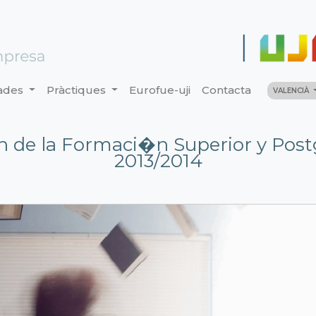
ades
Pràctiques
Eurofue-uji
Contacta
VALENCIÀ
 de la Formaci�n Superior y Pos
2013/2014