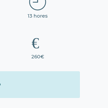
13 hores
260€
à