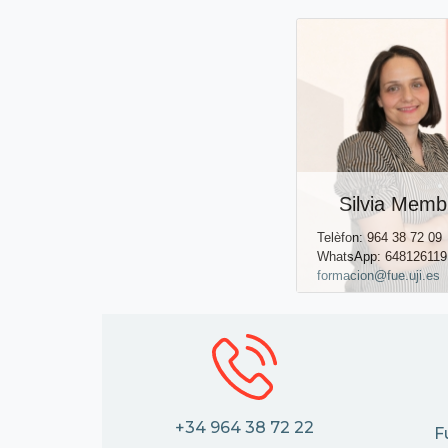
Silvia Membr
Telèfon: 964 38 72 09
WhatsApp: 648126119
formacion@fue.uji.es
+34 964 38 72 22
F