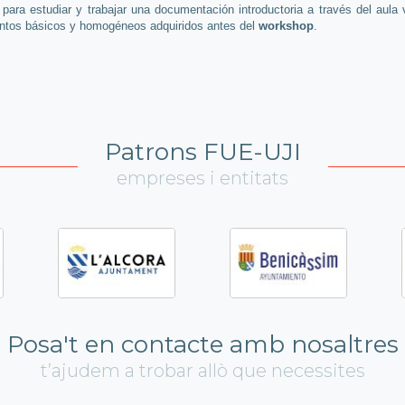
ara estudiar y trabajar una documentación introductoria a través del aula vi
entos básicos y homogéneos adquiridos antes del
workshop
.
Patrons FUE-UJI
empreses i entitats
Posa't en contacte amb nosaltres
t’ajudem a trobar allò que necessites