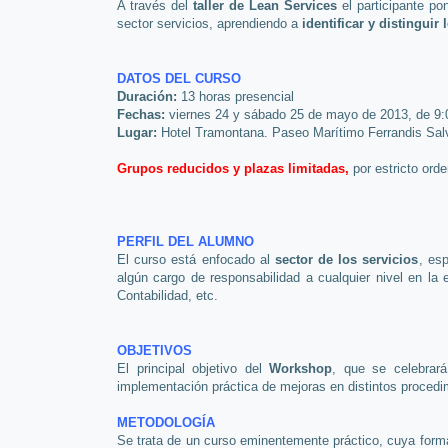
A través del
taller de Lean Services
el participante po
sector servicios, aprendiendo a
i
dentificar y distinguir
DATOS DEL CURSO
Duración:
13 horas presencial
Fechas:
viernes 24 y sábado 25 de mayo de 2013
, de 9
Lugar:
Hotel Tramontana.
Paseo Marítimo Ferrandis Sal
Grupos reducidos y plazas limitadas
,
por estricto ord
PERFIL DEL ALUMNO
El curso está enfocado al
se
ctor de los servicios
, es
algún cargo de responsabilidad a cualquier nivel en l
Contabilidad, etc.
OBJETIVOS
El principal objetivo del
Workshop
, que se celebrar
implementación práctica de mejoras en distintos procedi
METODOLOGÍA
Se trata de un curso eminentemente práctico, cuya form