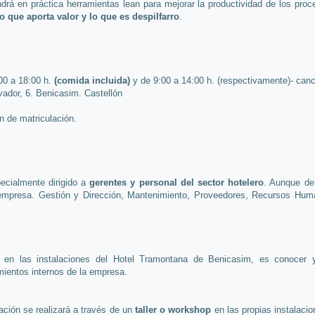
ndrá en práctica herramientas lean
para mejorar la productividad de los pro
 lo que aporta valor y lo que es despilfarro
.
:00 a 18:00 h.
(comida incluida)
y de 9:00 a 14:00 h. (respectivamente)- can
vador, 6.
Benicasim
.
Castellón
en de matriculación.
pecialmente dirigido a
gerentes y personal del sector hotelero
. Aunque de
a empresa. Gestión y Dirección, Mantenimiento, Proveedores, Recursos Huma
á en las instalaciones del Hotel Tramontana de Benicasim, es conocer 
mientos internos de la empresa.
ación se
realizará a través de un
taller o workshop
en las propias instalaci