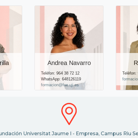
illa
Andrea Navarro
R
Telèfon: 964 38 72 12
Telèfon:
WhatsApp: 648126119
formacio
formacion@fue.uji.es
undación Universitat Jaume I - Empresa, Campus Riu Se