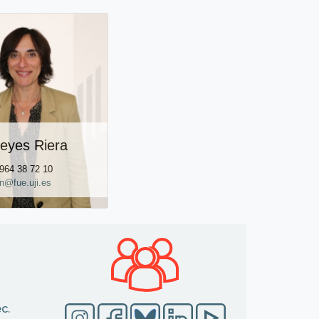
eyes Riera
 964 38 72 10
n@fue.uji.es
c.