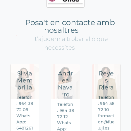
Posa't en contacte amb
nosaltres
t’ajudem a trobar allò que
necessites
Silvia
Andr
Reye
Mem
ea
s
brilla
Nava
Riera
rro
Telèfon
Telèfon
: 964 38
: 964 38
Telèfon
72 09
72 10
: 964 38
Whats
formaci
72 12
App:
on@fue
Whats
6481261
.uji.es
App: