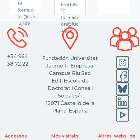
19
6481261
formaci
19
on@fue
formaci
.uji.es
on@fue
.uji.es
+34 964
Fundación Universitat
38 72 22
Jaume I - Empresa,
Campus Riu Sec.
Edif. Escola de
Doctorat i Consell
Social, s/n
12071 Castelló de la
Plana, España
Accessos
Més visitats
Altres webs de