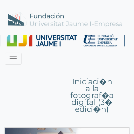
Iniciaci�n
a la
fotograf�a
digital (3�
edici�n)