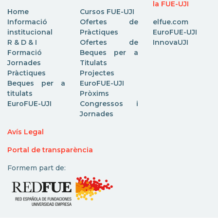
la FUE-UJI
Home
Cursos FUE-UJI
Informació
Ofertes de
elfue.com
institucional
Pràctiques
EuroFUE-UJI
R & D & I
Ofertes de
InnovaUJI
Formació
Beques per a
Jornades
Titulats
Pràctiques
Projectes
Beques per a
EuroFUE-UJI
titulats
Pròxims
EuroFUE-UJI
Congressos i
Jornades
Avís Legal
Portal de transparència
Formem part de: