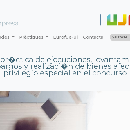
ades
Pràctiques
Eurofue-uji
Contacta
VALENCIÀ
pr�ctica de ejecuciones, levantam
rgos y realizaci�n de bienes afec
privilegio especial en el concurso