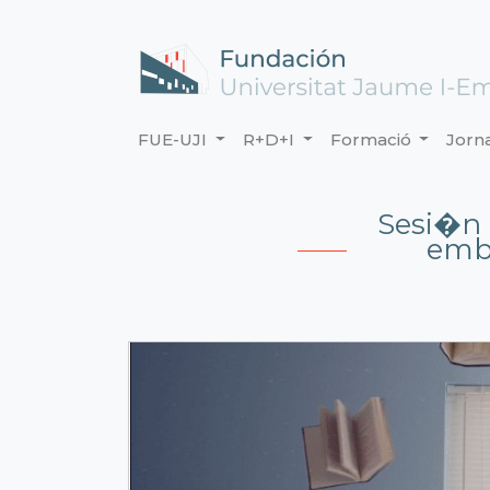
FUE-UJI
R+D+I
Formació
Jorn
Sesi�n 
emba