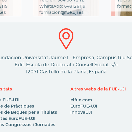
6119
WhatsApp: 648126119
formac
.es
formacion@fue.uji.es
undación Universitat Jaume I - Empresa, Campus Riu Se
Edif. Escola de Doctorat i Consell Social, s/n
12071 Castelló de la Plana, España
sitats
Altres webs de la FUE-UJI
s FUE-UJI
elfue.com
es de Pràctiques
EuroFUE-UJI
s de Beques per a Titulats
InnovaUJI
ctes EuroFUE-UJI
ms Congressos i Jornades