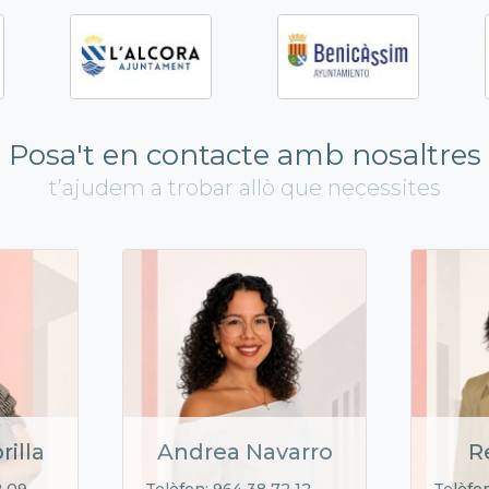
Posa't en contacte amb nosaltres
t’ajudem a trobar allò que necessites
rilla
Andrea Navarro
R
2 09
Telèfon: 964 38 72 12
Telèfon