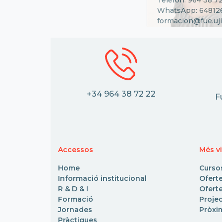
WhatsApp: 64812
formacion@fue.uji
+34 964 38 72 22
F
Accessos
Més vi
Home
Curso
Informació institucional
Ofert
R & D & I
Oferte
Formació
Proje
Jornades
Pròxi
Pràctiques