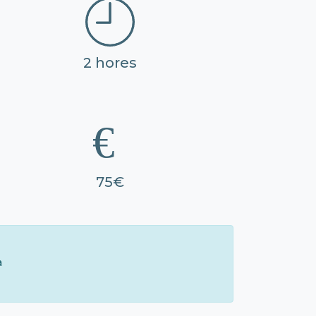
2 hores
75€
à