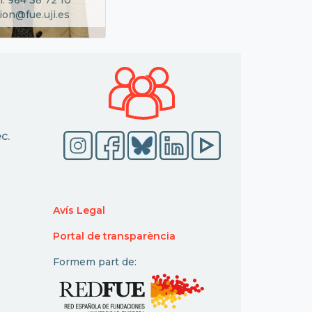
ion@fue.uji.es
c.
Avís Legal
Portal de transparència
Formem part de: