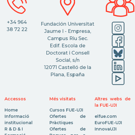
+34 964
Fundación Universitat
38 72 22
Jaume I - Empresa,
Campus Riu Sec.
Edif. Escola de
Doctorat i Consell
Social, s/n
12071 Castelló de la
Plana, España
Accessos
Més visitats
Altres webs de
la FUE-UJI
Home
Cursos FUE-UJI
Informació
Ofertes de
elfue.com
institucional
Pràctiques
EuroFUE-UJI
R & D & I
Ofertes de
InnovaUJI