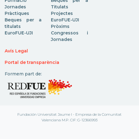
Formació
Beques per a
Jornades
Titulats
Pràctiques
Projectes
Beques per a
EuroFUE-UJI
titulats
Pròxims
EuroFUE-UJI
Congressos i
Jornades
Avís Legal
Portal de transparència
Formem part de:
Fundación Universitat Jaume I - Empresa de la Comunitat
Valenciana M.P. CIF: G-12366993