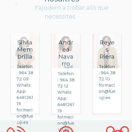
t’ajudem a trobar allò que
necessites
Silvia
Andr
Reye
Mem
ea
s
brilla
Nava
Riera
rro
Telèfon
Telèfon
: 964 38
: 964 38
Telèfon
72 09
72 10
: 964 38
Whats
formaci
72 12
App:
on@fue
Whats
6481261
.uji.es
App:
19
6481261
formaci
19
on@fue
formaci
.uji.es
on@fue
.uji.es