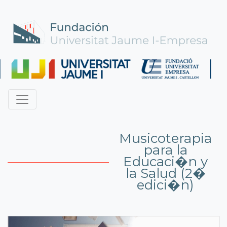
Musicoterapia
para la
Educaci�n y
la Salud (2�
edici�n)