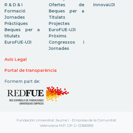
R & D & I
Ofertes de
InnovaUJI
Formació
Beques per a
Jornades
Titulats
Pràctiques
Projectes
Beques per a
EuroFUE-UJI
titulats
Pròxims
EuroFUE-UJI
Congressos i
Jornades
Avís Legal
Portal de transparència
Formem part de:
Fundación Universitat Jaume I - Empresa de la Comunitat
Valenciana M.P. CIF: G-12366993