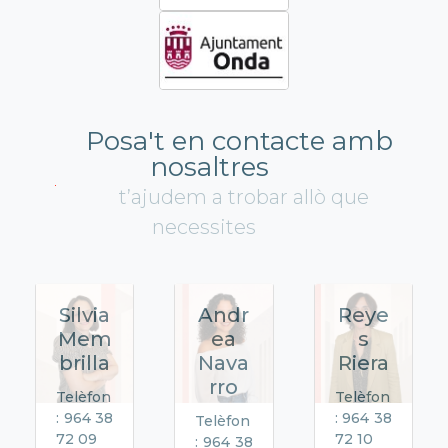
Posa't en contacte amb
nosaltres
t’ajudem a trobar allò que
necessites
Silvia
Andr
Reye
Mem
ea
s
brilla
Nava
Riera
rro
Telèfon
Telèfon
: 964 38
: 964 38
Telèfon
72 09
72 10
: 964 38