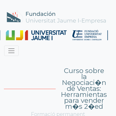
Curso sobre
la
Negociaci�n
de Ventas:
Herramientas
para vender
m�s 2�ed
Formació permanent