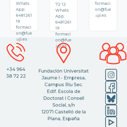
Whats
formaci
72 12
App:
on@fue
Whats
6481261
.uji.es
App:
19
6481261
formaci
19
on@fue
formaci
.uji.es
on@fue
.uji.es
+34 964
Fundación Universitat
38 72 22
Jaume I - Empresa,
Campus Riu Sec.
Edif. Escola de
Doctorat i Consell
Social, s/n
12071 Castelló de la
Plana, España