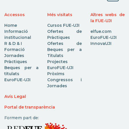
Accessos
Més visitats
Altres webs de
la FUE-UJI
Home
Cursos FUE-UJI
Informació
Ofertes de
elfue.com
institucional
Pràctiques
EuroFUE-UJI
R & D & I
Ofertes de
InnovaUJI
Formació
Beques per a
Jornades
Titulats
Pràctiques
Projectes
Beques per a
EuroFUE-UJI
titulats
Pròxims
EuroFUE-UJI
Congressos i
Jornades
Avís Legal
Portal de transparència
Formem part de: