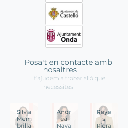
Posa't en contacte amb
nosaltres
t’ajudem a trobar allò que
necessites
Silvia
Andr
Reye
Mem
ea
s
brilla
Nava
Riera