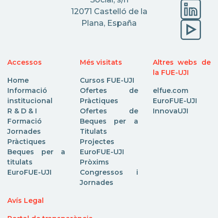
12071 Castelló de la
Plana, España
Accessos
Més visitats
Altres webs de
la FUE-UJI
Home
Cursos FUE-UJI
Informació
Ofertes de
elfue.com
institucional
Pràctiques
EuroFUE-UJI
R & D & I
Ofertes de
InnovaUJI
Formació
Beques per a
Jornades
Titulats
Pràctiques
Projectes
Beques per a
EuroFUE-UJI
titulats
Pròxims
EuroFUE-UJI
Congressos i
Jornades
Avís Legal