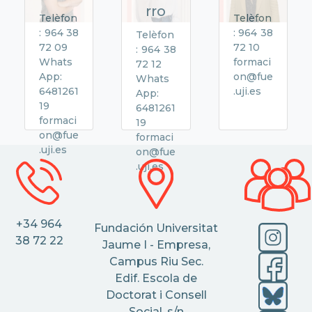
rro
Telèfon
Telèfon
: 964 38
: 964 38
Telèfon
72 09
72 10
: 964 38
Whats
formaci
72 12
App:
on@fue
Whats
6481261
.uji.es
App:
19
6481261
formaci
19
on@fue
formaci
.uji.es
on@fue
.uji.es
+34 964
Fundación Universitat
38 72 22
Jaume I - Empresa,
Campus Riu Sec.
Edif. Escola de
Doctorat i Consell
Social, s/n