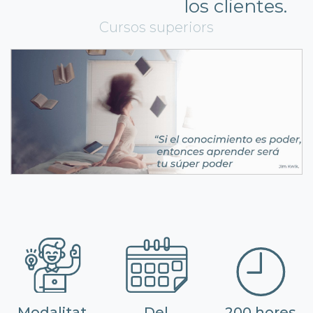
los clientes.
Cursos superiors
Modalitat
Del
200 hores