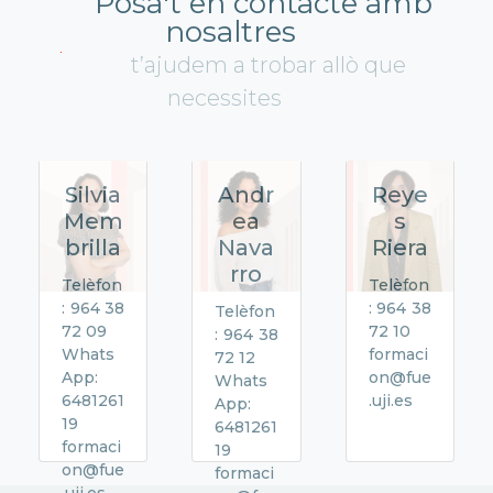
Posa't en contacte amb
nosaltres
t’ajudem a trobar allò que
necessites
Silvia
Andr
Reye
Mem
ea
s
brilla
Nava
Riera
rro
Telèfon
Telèfon
: 964 38
: 964 38
Telèfon
72 09
72 10
: 964 38
Whats
formaci
72 12
App:
on@fue
Whats
6481261
.uji.es
App:
19
6481261
formaci
19
on@fue
formaci