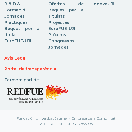
R & D & I
Ofertes de
InnovaUJI
Formació
Beques per a
Jornades
Titulats
Pràctiques
Projectes
Beques per a
EuroFUE-UJI
titulats
Pròxims
EuroFUE-UJI
Congressos i
Jornades
Avís Legal
Portal de transparència
Formem part de:
Fundación Universitat Jaume I - Empresa de la Comunitat
Valenciana M.P. CIF: G-12366993