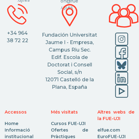
.uji.es
on@fue
.uji.es
+34 964
Fundación Universitat
38 72 22
Jaume I - Empresa,
Campus Riu Sec.
Edif. Escola de
Doctorat i Consell
Social, s/n
12071 Castelló de la
Plana, España
Accessos
Més visitats
Altres webs de
la FUE-UJI
Home
Cursos FUE-UJI
Informació
Ofertes de
elfue.com
institucional
Pràctiques
EuroFUE-UJI