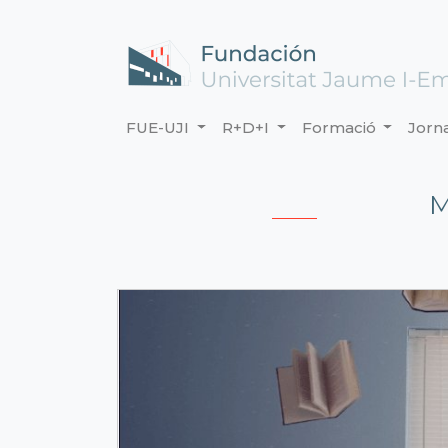
FUE-UJI
R+D+I
Formació
Jorn
M