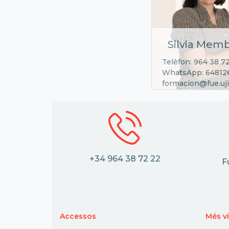
Silvia Memb
Telèfon: 964 38 7
WhatsApp: 64812
formacion@fue.uji
+34 964 38 72 22
F
Accessos
Més vi