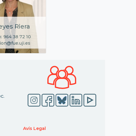
eyes Riera
: 964 38 72 10
ion@fue.uji.es
c.
Avís Legal