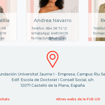
rilla
Andrea Navarro
R
2 09
Telèfon: 964 38 72 12
Telèfon
6119
WhatsApp: 648126119
formac
.es
formacion@fue.uji.es
undación Universitat Jaume I - Empresa, Campus Riu Se
Edif. Escola de Doctorat i Consell Social, s/n
12071 Castelló de la Plana, España
sitats
Altres webs de la FUE-UJI