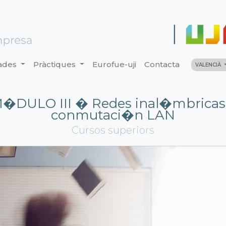
ades
Pràctiques
Eurofue-uji
Contacta
VALENCIÀ
�DULO III � Redes inal�mbricas
conmutaci�n LAN
Cursos superiors