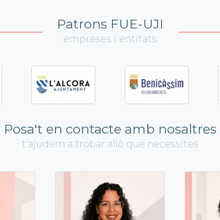
Patrons FUE-UJI
empreses i entitats
Posa't en contacte amb nosaltres
t’ajudem a trobar allò que necessites