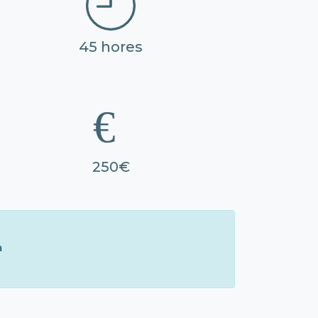
45 hores
250€
à