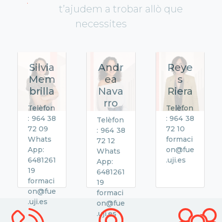
t’ajudem a trobar allò que
necessites
Silvia
Andr
Reye
Mem
ea
s
brilla
Nava
Riera
rro
Telèfon
Telèfon
: 964 38
: 964 38
Telèfon
72 09
72 10
: 964 38
Whats
formaci
72 12
App:
on@fue
Whats
6481261
.uji.es
App:
19
6481261
formaci
19
on@fue
formaci
.uji.es
on@fue
.uji.es