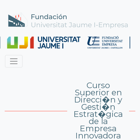
Curso
Superior en
Direcci�n y
Gesti�n
Estrat�gica
de la
Empresa
Innovadora