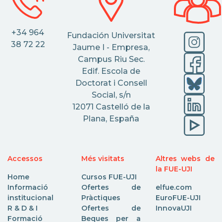
+34 964
Fundación Universitat
38 72 22
Jaume I - Empresa,
Campus Riu Sec.
Edif. Escola de
Doctorat i Consell
Social, s/n
12071 Castelló de la
Plana, España
Accessos
Més visitats
Altres webs de
la FUE-UJI
Home
Cursos FUE-UJI
Informació
Ofertes de
elfue.com
institucional
Pràctiques
EuroFUE-UJI
R & D & I
Ofertes de
InnovaUJI
Formació
Beques per a