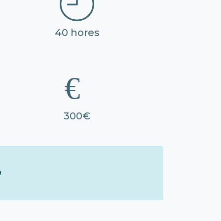
40 hores
300€
à