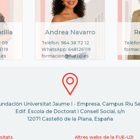
rilla
Andrea Navarro
R
2 09
Telèfon: 964 38 72 12
Telèfon
6119
WhatsApp: 648126119
formac
.es
formacion@fue.uji.es
undación Universitat Jaume I - Empresa, Campus Riu Se
Edif. Escola de Doctorat i Consell Social, s/n
12071 Castelló de la Plana, España
sitats
Altres webs de la FUE-UJI