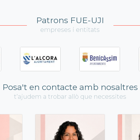
Patrons FUE-UJI
empreses i entitats
Posa't en contacte amb nosaltres
t’ajudem a trobar allò que necessites