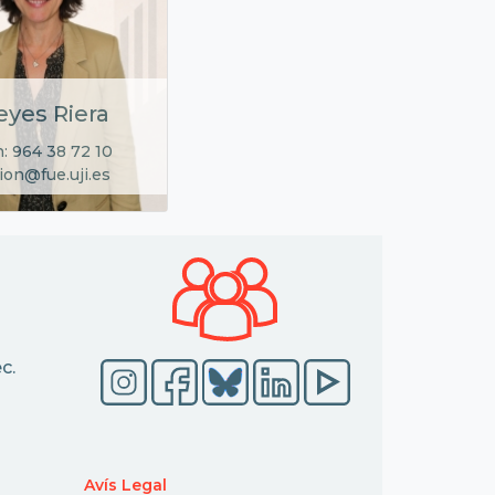
eyes Riera
: 964 38 72 10
ion@fue.uji.es
c.
Avís Legal