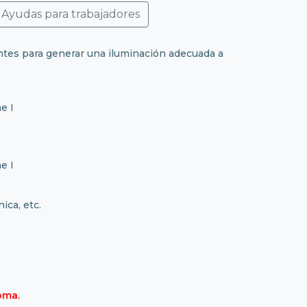
Ayudas para trabajadores
entes para generar una iluminación adecuada a
e I
e I
ica, etc.
oma.