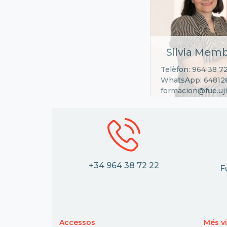
Silvia Memb
Telèfon: 964 38 7
WhatsApp: 64812
formacion@fue.uji
+34 964 38 72 22
F
Accessos
Més vi