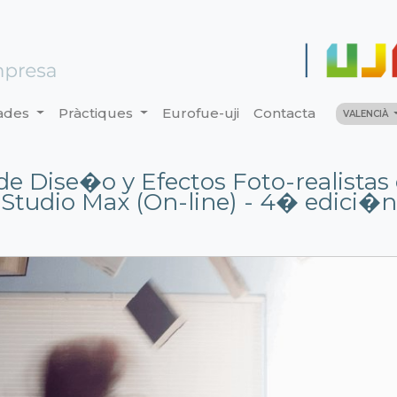
ades
Pràctiques
Eurofue-uji
Contacta
VALENCIÀ
de Dise�o y Efectos Foto-realistas
Studio Max (On-line) - 4� edici�n