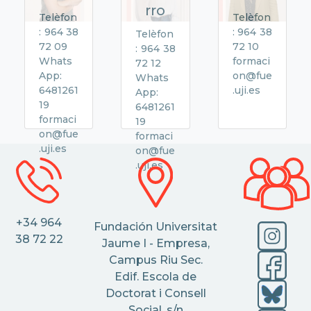
rro
Telèfon
Telèfon
: 964 38
: 964 38
Telèfon
72 09
72 10
: 964 38
Whats
formaci
72 12
App:
on@fue
Whats
6481261
.uji.es
App:
19
6481261
formaci
19
on@fue
formaci
.uji.es
on@fue
.uji.es
+34 964
Fundación Universitat
38 72 22
Jaume I - Empresa,
Campus Riu Sec.
Edif. Escola de
Doctorat i Consell
Social, s/n