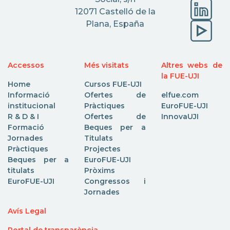
12071 Castelló de la
Plana, España
Accessos
Més visitats
Altres webs de
la FUE-UJI
Home
Cursos FUE-UJI
Informació
Ofertes de
elfue.com
institucional
Pràctiques
EuroFUE-UJI
R & D & I
Ofertes de
InnovaUJI
Formació
Beques per a
Jornades
Titulats
Pràctiques
Projectes
Beques per a
EuroFUE-UJI
titulats
Pròxims
EuroFUE-UJI
Congressos i
Jornades
Avís Legal
Portal de transparència