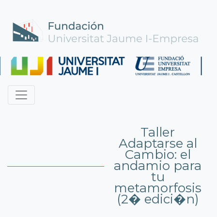
Taller
Adaptarse al
Cambio: el
andamio para
tu
metamorfosis
(2� edici�n)