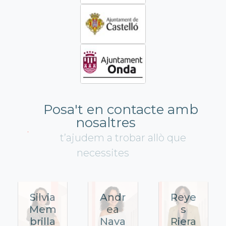
Posa't en contacte amb
nosaltres
t’ajudem a trobar allò que
necessites
Silvia
Andr
Reye
Mem
ea
s
brilla
Nava
Riera