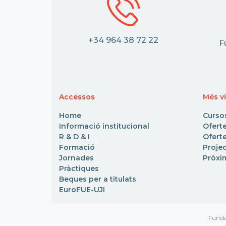
+34 964 38 72 22
F
Accessos
Més vi
Home
Curso
Informació institucional
Ofert
R & D & I
Oferte
Formació
Proje
Jornades
Pròxi
Pràctiques
Beques per a titulats
EuroFUE-UJI
Funda