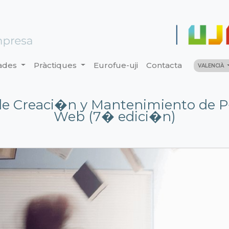
ades
Pràctiques
Eurofue-uji
Contacta
VALENCIÀ
de Creaci�n y Mantenimiento de 
Web (7� edici�n)