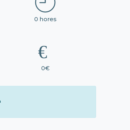
0 hores
0€
à