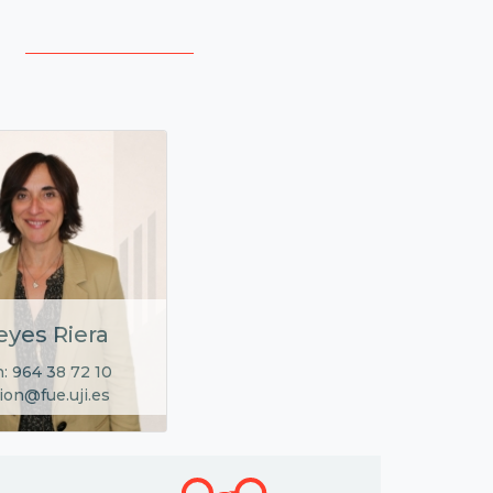
eyes Riera
: 964 38 72 10
ion@fue.uji.es