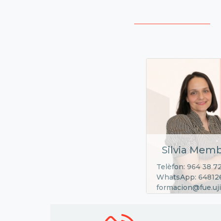
Silvia Memb
Telèfon: 964 38 7
WhatsApp: 64812
formacion@fue.uji