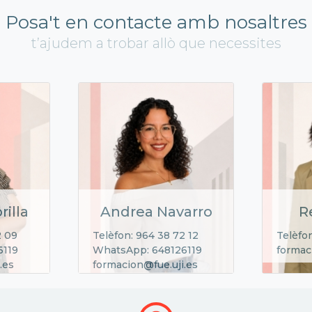
Posa't en contacte amb nosaltres
t’ajudem a trobar allò que necessites
rilla
Andrea Navarro
R
2 09
Telèfon: 964 38 72 12
Telèfon
6119
WhatsApp: 648126119
formac
.es
formacion@fue.uji.es