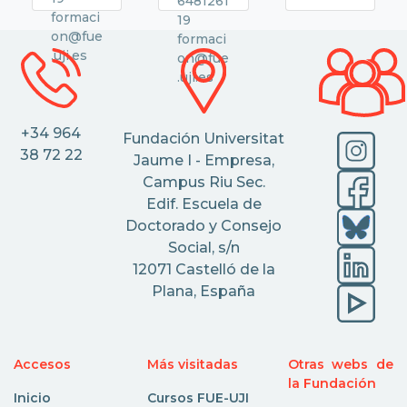
6481261
formaci
19
on@fue
formaci
.uji.es
on@fue
.uji.es
+34 964
Fundación Universitat
38 72 22
Jaume I - Empresa,
Campus Riu Sec.
Edif. Escuela de
Doctorado y Consejo
Social, s/n
12071 Castelló de la
Plana, España
Accesos
Más visitadas
Otras webs de
la Fundación
Inicio
Cursos FUE-UJI