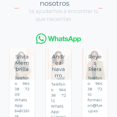
nosotros
te ayudamos a encontrar lo
que necesitas
Silvia
Andr
Reye
Mem
ea
s
brilla
Nava
Riera
rro
Teléfon
Teléfon
o: 964
o: 964
Teléfon
38 72
38 72
o: 964
09
10
38 72
Whats
formaci
12
App:
on@fue
Whats
6481261
.uji.es
App:
19