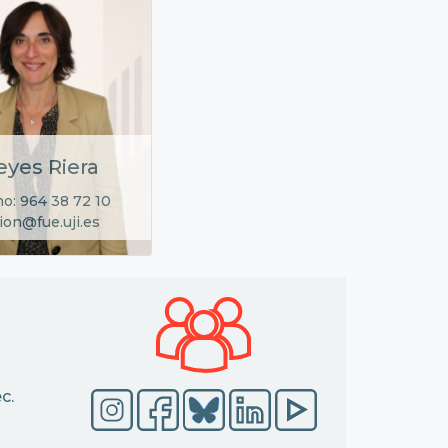
eyes Riera
no: 964 38 72 10
ion@fue.uji.es
c.