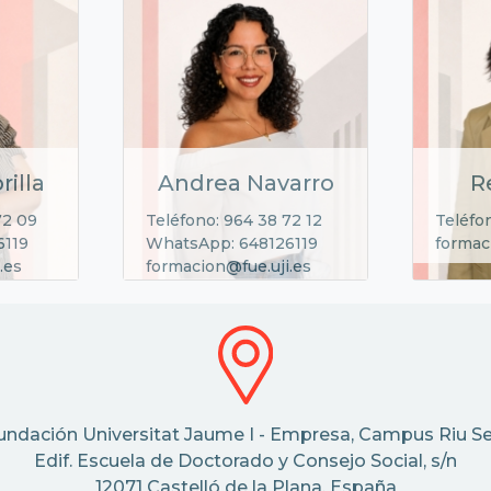
rilla
Andrea Navarro
R
72 09
Teléfono: 964 38 72 12
Teléfo
6119
WhatsApp: 648126119
formac
.es
formacion@fue.uji.es
undación Universitat Jaume I - Empresa, Campus Riu Se
Edif. Escuela de Doctorado y Consejo Social, s/n
12071 Castelló de la Plana, España