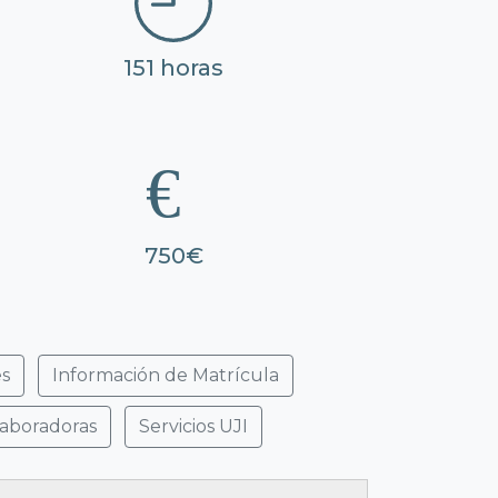
151 horas
750€
es
Información de Matrícula
laboradoras
Servicios UJI