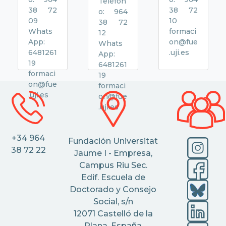
Teléfon
38 72
38 72
o: 964
09
10
38 72
Whats
formaci
12
App:
on@fue
Whats
6481261
.uji.es
App:
19
6481261
formaci
19
on@fue
formaci
.uji.es
on@fue
.uji.es
+34 964
Fundación Universitat
38 72 22
Jaume I - Empresa,
Campus Riu Sec.
Edif. Escuela de
Doctorado y Consejo
Social, s/n
12071 Castelló de la
Plana, España