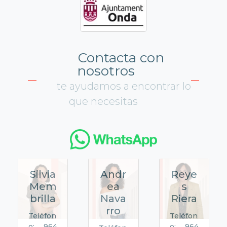
Contacta con
nosotros
te ayudamos a encontrar lo
que necesitas
Silvia
Andr
Reye
Mem
ea
s
brilla
Nava
Riera
rro
Teléfon
Teléfon
o: 964
o: 964