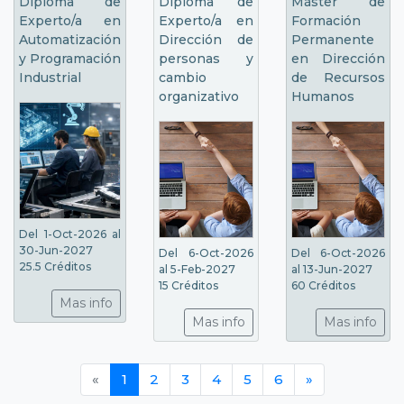
Diploma de
Diploma de
Máster de
Experto/a en
Experto/a en
Formación
Automatización
Dirección de
Permanente
y Programación
personas y
en Dirección
Industrial
cambio
de Recursos
organizativo
Humanos
Del 1-Oct-2026 al
30-Jun-2027
Del 6-Oct-2026
Del 6-Oct-2026
25.5 Créditos
al 5-Feb-2027
al 13-Jun-2027
15 Créditos
60 Créditos
Mas info
Mas info
Mas info
«
1
2
3
4
5
6
»