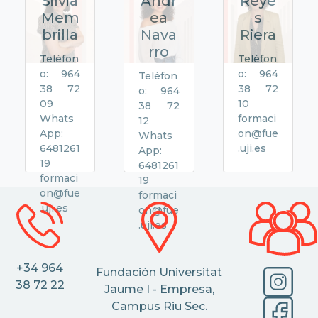
Silvia
Andr
Reye
Mem
ea
s
brilla
Nava
Riera
rro
Teléfon
Teléfon
o: 964
o: 964
Teléfon
38 72
38 72
o: 964
09
10
38 72
Whats
formaci
12
App:
on@fue
Whats
6481261
.uji.es
App:
19
6481261
formaci
19
on@fue
formaci
.uji.es
on@fue
.uji.es
+34 964
Fundación Universitat
38 72 22
Jaume I - Empresa,
Campus Riu Sec.