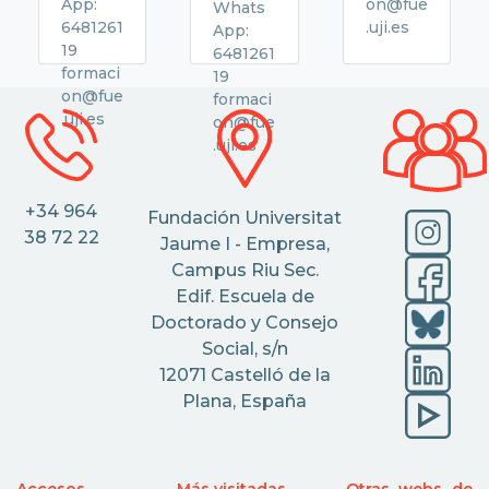
App:
on@fue
Whats
6481261
.uji.es
App:
19
6481261
formaci
19
on@fue
formaci
.uji.es
on@fue
.uji.es
+34 964
Fundación Universitat
38 72 22
Jaume I - Empresa,
Campus Riu Sec.
Edif. Escuela de
Doctorado y Consejo
Social, s/n
12071 Castelló de la
Plana, España