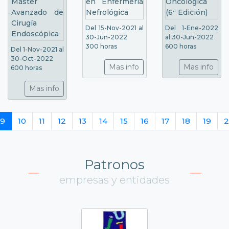
Del 15-Nov-2021 al
Del 1-Ene-2022
30-Jun-2022
al 30-Jun-2022
300 horas
600 horas
Del 1-Nov-2021 al
30-Oct-2022
Mas info
Mas info
600 horas
Mas info
9
10
11
12
13
14
15
16
17
18
19
2
Patronos
empresas y entidades