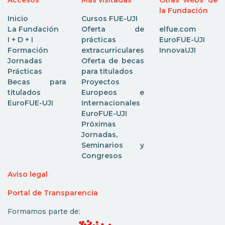
Accesos
Más visitadas
Otras webs de
la Fundación
Inicio
Cursos FUE-UJI
La Fundación
Oferta de
elfue.com
I + D + I
prácticas
EuroFUE-UJI
Formación
extracurriculares
InnovaUJI
Jornadas
Oferta de becas
Prácticas
para titulados
Becas para
Proyectos
titulados
Europeos e
EuroFUE-UJI
Internacionales
EuroFUE-UJI
Próximas
Jornadas,
Seminarios y
Congresos
Aviso legal
Portal de Transparencia
Formamos parte de: