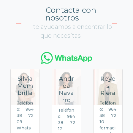
Contacta con
nosotros
te ayudamos a encontrar lo
que necesitas
Silvia
Andr
Reye
Mem
ea
s
brilla
Nava
Riera
rro
Teléfon
Teléfon
o: 964
o: 964
Teléfon
38 72
38 72
o: 964
09
10
38 72
Whats
formaci
12