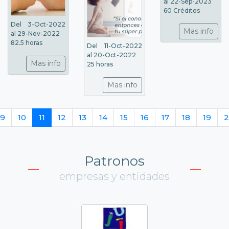
al 22-Sep-2023
60 Créditos
Del 3-Oct-2022
Mas info
al 29-Nov-2022
82.5 horas
Del 11-Oct-2022
al 20-Oct-2022
Mas info
25 horas
Mas info
9
10
11
12
13
14
15
16
17
18
19
2
Patronos
empresas y entidades