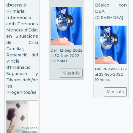
d'Atenció
Básico con
Primària:
DEA
Intervenció
(CISVB+DEA)
amb Persones
Menors d'Edat
en Situacions
de Crisi
Familiar,
Del 12-Sep-2022
Reparació del
al 30-Nov-2022
Vincle
150 horas
d'Inclinació.
Del 28-Sep-2022
Mas info
Separació y
al 29-Sep-2022
Divorci dels/de
10 horas
les
Mas info
Progenitos/es