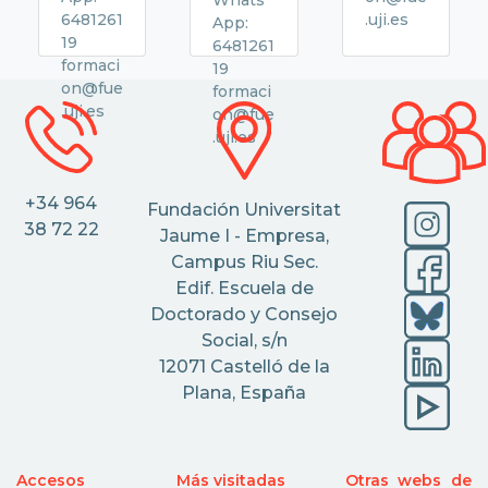
6481261
.uji.es
App:
19
6481261
formaci
19
on@fue
formaci
.uji.es
on@fue
.uji.es
+34 964
Fundación Universitat
38 72 22
Jaume I - Empresa,
Campus Riu Sec.
Edif. Escuela de
Doctorado y Consejo
Social, s/n
12071 Castelló de la
Plana, España
Accesos
Más visitadas
Otras webs de