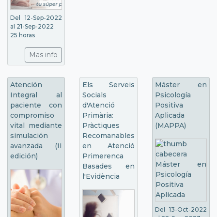
Del 12-Sep-2022
al 21-Sep-2022
25 horas
Mas info
Atención
Els Serveis
Máster en
Integral al
Socials
Psicología
paciente con
d'Atenció
Positiva
compromiso
Primària:
Aplicada
vital mediante
Pràctiques
(MAPPA)
simulación
Recomanables
avanzada (II
en Atenció
edición)
Primerenca
Basades en
l'Evidència
Del 13-Oct-2022