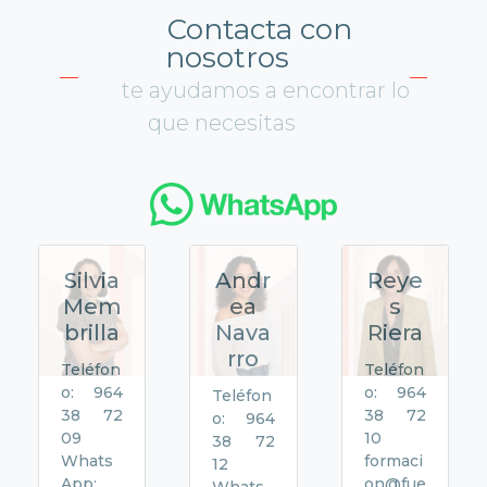
Contacta con
nosotros
te ayudamos a encontrar lo
que necesitas
Silvia
Andr
Reye
Mem
ea
s
brilla
Nava
Riera
rro
Teléfon
Teléfon
o: 964
o: 964
Teléfon
38 72
38 72
o: 964
09
10
38 72
Whats
formaci
12
App:
on@fue
Whats