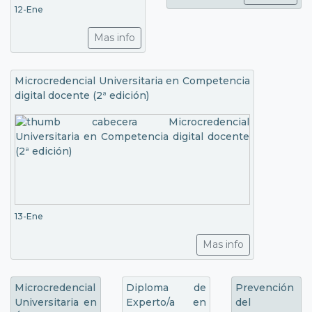
12-Ene
Mas info
Microcredencial Universitaria en Competencia
digital docente (2ª edición)
13-Ene
Mas info
Microcredencial
Diploma de
Prevención
Universitaria en
Experto/a en
del