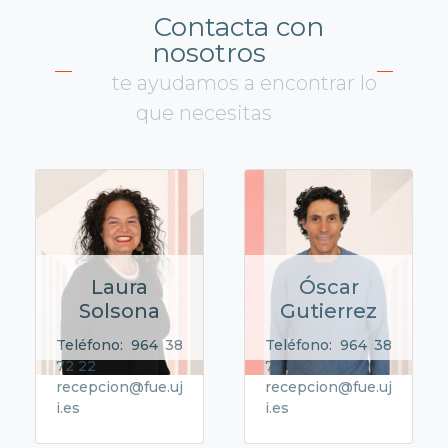
Contacta con
nosotros
te ayudamos a encontrar lo
que necesitas
Laura
Óscar
Solsona
Gutierrez
Teléfono: 964 38
Teléfono: 964 38
72 22
72 32
recepcion@fue.uj
recepcion@fue.uj
i.es
i.es