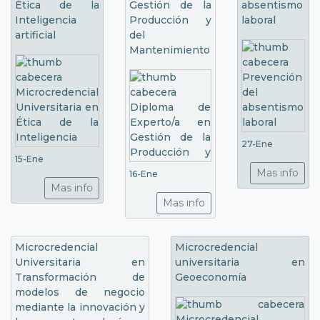
Ética de la
Gestión de la
absentismo
Inteligencia
Producción y
laboral
artificial
del
Mantenimiento
27-Ene
15-Ene
Mas info
16-Ene
Mas info
Mas info
Microcredencial
Microcredencial
Universitaria en
universitaria en
Transformación de
Geoeconomía
modelos de negocio
mediante la innovación y