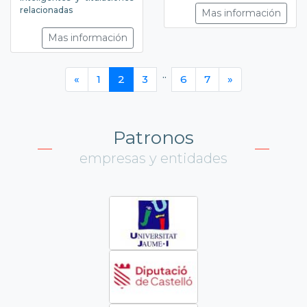
relacionadas
Mas información
Mas información
..
«
1
2
3
6
7
»
Patronos
empresas y entidades