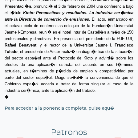
Presentaci�n
, pronunci� el 3 de febrero de 2004 una conferencia bajo
el t�tulo
Kioto: Perspectivas y resultados. La industria cer�mica
ante la Directiva de
comercio de emisiones
. El acto, enmarcado en
el octavo ciclo de conferencias-coloquio de la Fundaci�n Universitat
Jaume I-Empresa, reuni� en el hotel Intur de Castell�n a m�s de 150
profesionales y directivos. En presencia del presidente de la FUE-UJI,
Rafael Benavent
, y el rector de la Universitat Jaume I,
Francisco
Toledo
, el presidente de Ascer realiz� un diagn�stico de la situaci�n
del sector espa�ol ante el Protocolo de Kioto y advirti� sobre los
efectos de una aplicaci�n estricta del acuerdo en sus t�rminos
actuales, en t�rminos de p�rdida de empleo y competitividad por
parte del sector espa�ol. Diago se�al� la conveniencia de que el
Gobierno espa�ol acceda a tratar de forma singular el caso de la
industria cer�mica, ante la aplicaci�n del tratado.
�
Para acceder a la ponencia completa,
pulse aqu�
Patronos