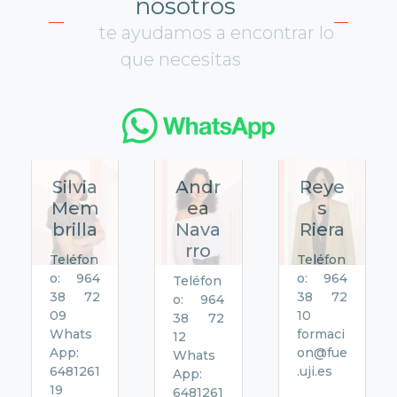
nosotros
te ayudamos a encontrar lo
que necesitas
Silvia
Andr
Reye
Mem
ea
s
brilla
Nava
Riera
rro
Teléfon
Teléfon
o: 964
o: 964
Teléfon
38 72
38 72
o: 964
09
10
38 72
Whats
formaci
12
App:
on@fue
Whats
6481261
.uji.es
App:
19
6481261