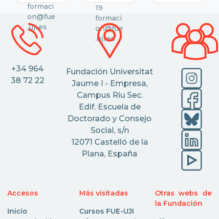
formaci
19
on@fue
formaci
.uji.es
on@fue
.uji.es
+34 964
Fundación Universitat
38 72 22
Jaume I - Empresa,
Campus Riu Sec.
Edif. Escuela de
Doctorado y Consejo
Social, s/n
12071 Castelló de la
Plana, España
Accesos
Más visitadas
Otras webs de
la Fundación
Inicio
Cursos FUE-UJI