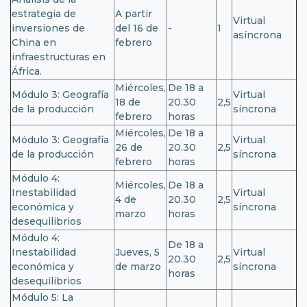
estrategia de
A partir
Virtual
inversiones de
del 16 de
-
1
asíncrona
China en
febrero
infraestructuras en
África.
Miércoles,
De 18 a
Módulo 3: Geografía
Virtual
18 de
20.30
2,5
de la producción
síncrona
febrero
horas
Miércoles,
De 18 a
Módulo 3: Geografía
Virtual
26 de
20.30
2,5
de la producción
síncrona
febrero
horas
Módulo 4:
Miércoles,
De 18 a
Inestabilidad
Virtual
4 de
20.30
2,5
económica y
síncrona
marzo
horas
desequilibrios
Módulo 4:
De 18 a
Inestabilidad
Jueves, 5
Virtual
20.30
2,5
económica y
de marzo
síncrona
horas
desequilibrios
Módulo 5: La