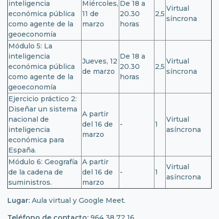
inteligencia
Miércoles,
De 18 a
Virtual
económica pública
11 de
20.30
2,5
síncrona
como agente de la
marzo
horas
geoeconomía
Módulo 5: La
inteligencia
De 18 a
Jueves, 12
Virtual
económica pública
20.30
2,5
de marzo
síncrona
como agente de la
horas
geoeconomía
Ejercicio práctico 2:
Diseñar un sistema
A partir
nacional de
Virtual
del 16 de
-
1
inteligencia
asíncrona
marzo
económica para
España.
Módulo 6: Geografía
A partir
Virtual
de la cadena de
del 16 de
-
1
asíncrona
suministros.
marzo
Lugar:
Aula virtual y Google Meet.
Teléfono de contacto:
964 38 72 16