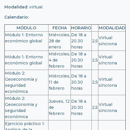
Modalidad:
virtual.
Calendario:
MÓDULO
FECHA
HORARIO
MODALIDAD
Módulo 1: Entorno
Miércoles,
De 18 a
Virtual
económico global
28 de
20.30
2,5
síncrona
enero
horas
Miércoles,
De 18 a
Módulo 1: Entorno
Virtual
4 de
20.30
2,5
económico global
síncrona
febrero
horas
Módulo 2:
Miércoles,
De 18 a
Geoeconomía y
Virtual
11 de
20.30
2,5
seguridad
síncrona
febrero
horas
económica
Módulo 2:
Jueves, 12
De 18 a
Geoeconomía y
Virtual
de
20.30
2,5
seguridad
síncrona
febrero
horas
económica
Ejercicio práctico 1:
Análisis de la