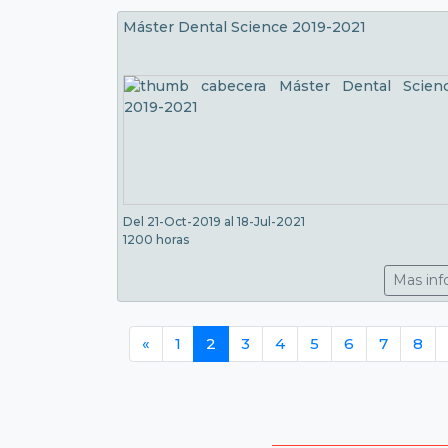
Máster Dental Science 2019-2021
Del 21-Oct-2019 al 18-Jul-2021
1200 horas
Mas inf
«
1
2
3
4
5
6
7
8