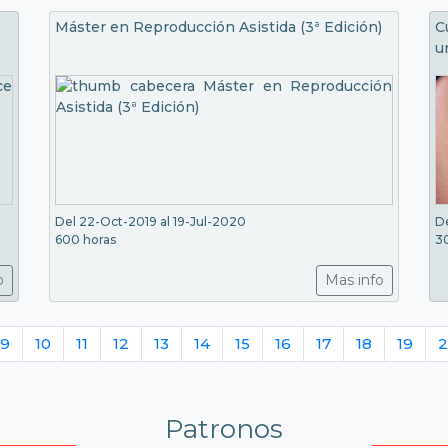
Máster en Reproducción Asistida (3ª Edición)
C
u
Del 22-Oct-2019 al 19-Jul-2020
De
600 horas
3
o
Mas info
9
10
11
12
13
14
15
16
17
18
19
2
Patronos