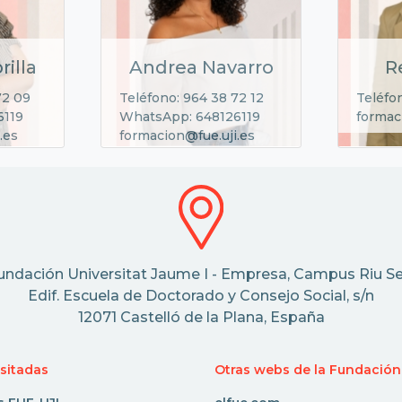
rilla
Andrea Navarro
R
72 09
Teléfono: 964 38 72 12
Teléfo
6119
WhatsApp: 648126119
formac
.es
formacion@fue.uji.es
undación Universitat Jaume I - Empresa, Campus Riu Se
Edif. Escuela de Doctorado y Consejo Social, s/n
12071 Castelló de la Plana, España
isitadas
Otras webs de la Fundación