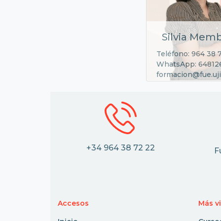
Silvia Memb
Teléfono: 964 38 
WhatsApp: 64812
formacion@fue.uji
+34 964 38 72 22
F
Accesos
Más v