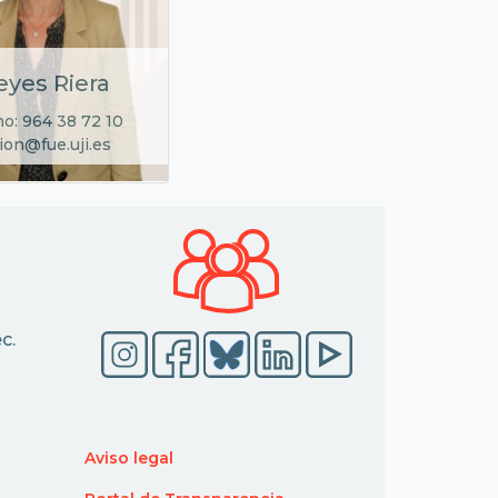
eyes Riera
no: 964 38 72 10
ion@fue.uji.es
c.
Aviso legal