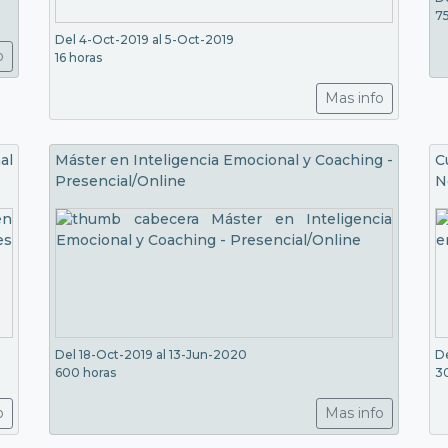
7
Del 4-Oct-2019 al 5-Oct-2019
o
16 horas
Mas info
al
Máster en Inteligencia Emocional y Coaching -
C
Presencial/Online
N
Del 18-Oct-2019 al 13-Jun-2020
D
600 horas
3
o
Mas info