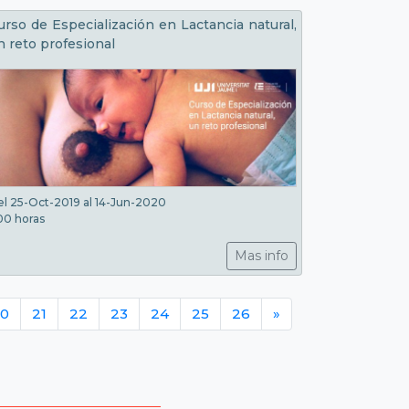
urso de Especialización en Lactancia natural,
n reto profesional
l 25-Oct-2019 al 14-Jun-2020
00 horas
Mas info
0
21
22
23
24
25
26
»