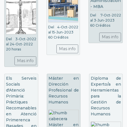
Del 7-Oct-2022
al 3-Jun-2023
60 Créditos
Del 4-Oct-2022
al 15-Jun-2023
Mas info
60 Créditos
Del 3-Oct-2022
al 24-Oct-2022
Mas info
20 horas
Mas info
Els Serveis
Máster en
Diploma de
Socials
Dirección
Experto/a en
d'Atenció
Profesional de
Herramientas
Primària:
Recursos
para la
Pràctiques
Humanos
Gestión de
Recomanables
Recursos
en Atenció
Humanos
Primerenca
Basades en