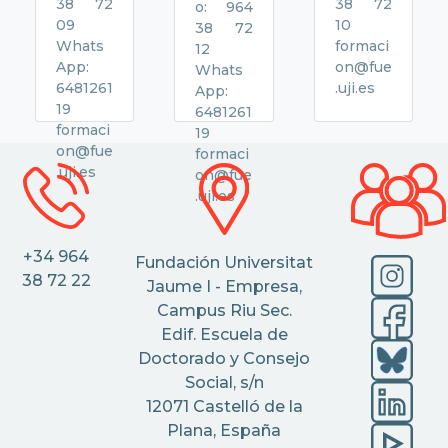
38 72
38 72
o: 964
09
10
38 72
Whats
formaci
12
App:
on@fue
Whats
6481261
.uji.es
App:
19
6481261
formaci
19
on@fue
formaci
.uji.es
on@fue
.uji.es
+34 964
Fundación Universitat
38 72 22
Jaume I - Empresa,
Campus Riu Sec.
Edif. Escuela de
Doctorado y Consejo
Social, s/n
12071 Castelló de la
Plana, España