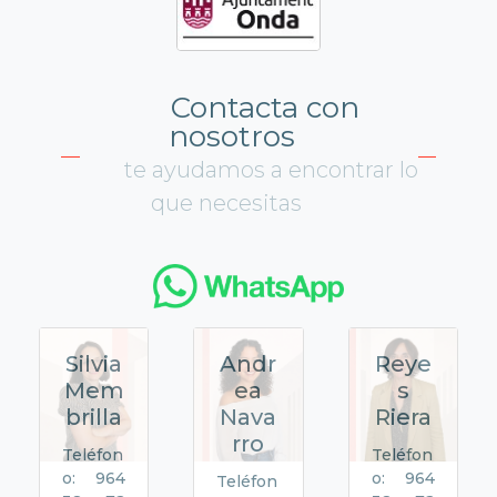
Contacta con
nosotros
te ayudamos a encontrar lo
que necesitas
Silvia
Andr
Reye
Mem
ea
s
brilla
Nava
Riera
rro
Teléfon
Teléfon
o: 964
o: 964
Teléfon