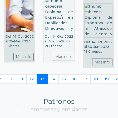
Del 14-Oct-2022
Del 14-Oct-2022
al 25-Mar-2023
al 30-Jun-2023
Del 14-Oct-2022
86 horas
21 Créditos
al 30-Jun-2023
19 Créditos
Mas info
Mas info
Mas info
9
10
11
12
13
14
15
16
17
18
19
2
Patronos
empresas y entidades