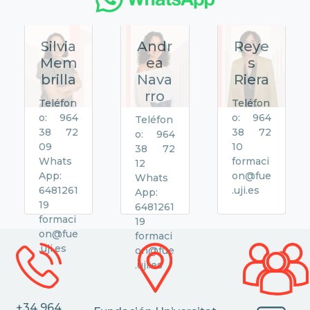
Silvia
Andr
Reye
Mem
ea
s
brilla
Nava
Riera
rro
Teléfon
Teléfon
o: 964
o: 964
Teléfon
38 72
38 72
o: 964
09
10
38 72
Whats
formaci
12
App:
on@fue
Whats
6481261
.uji.es
App:
19
6481261
formaci
19
on@fue
formaci
.uji.es
on@fue
.uji.es
+34 964