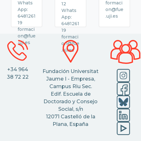
Whats
formaci
12
App:
on@fue
Whats
6481261
.uji.es
App:
19
6481261
formaci
19
on@fue
formaci
.uji.es
on@fue
.uji.es
+34 964
Fundación Universitat
38 72 22
Jaume I - Empresa,
Campus Riu Sec.
Edif. Escuela de
Doctorado y Consejo
Social, s/n
12071 Castelló de la
Plana, España