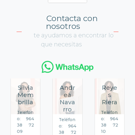
Contacta con
nosotros
te ayudamos a encontrar lo
que necesitas
Silvia
Andr
Reye
Mem
ea
s
brilla
Nava
Riera
rro
Teléfon
Teléfon
o: 964
o: 964
Teléfon
38 72
38 72
o: 964
09
10
38 72