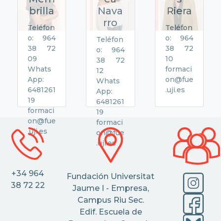
brilla
Nava
Riera
rro
Teléfon
Teléfon
o: 964
o: 964
Teléfon
38 72
38 72
o: 964
09
10
38 72
Whats
formaci
12
App:
on@fue
Whats
6481261
.uji.es
App:
19
6481261
formaci
19
on@fue
formaci
.uji.es
on@fue
.uji.es
+34 964
Fundación Universitat
38 72 22
Jaume I - Empresa,
Campus Riu Sec.
Edif. Escuela de