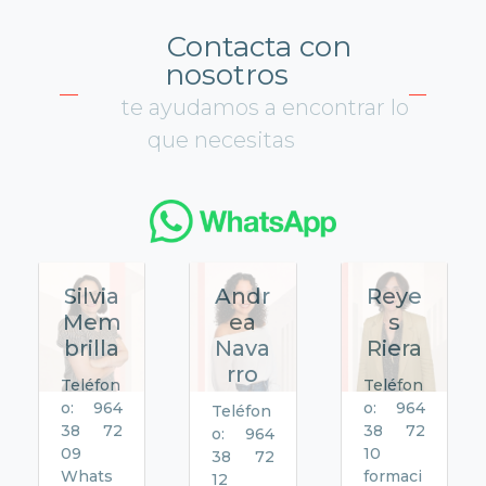
Contacta con
nosotros
te ayudamos a encontrar lo
que necesitas
Silvia
Andr
Reye
Mem
ea
s
brilla
Nava
Riera
rro
Teléfon
Teléfon
o: 964
o: 964
Teléfon
38 72
38 72
o: 964
09
10
38 72
Whats
formaci
12