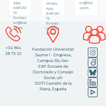
App:
on@fue
Whats
6481261
.uji.es
App:
19
6481261
formaci
19
on@fue
formaci
.uji.es
on@fue
.uji.es
+34 964
Fundación Universitat
38 72 22
Jaume I - Empresa,
Campus Riu Sec.
Edif. Escuela de
Doctorado y Consejo
Social, s/n
12071 Castelló de la
Plana, España