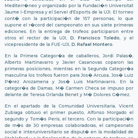
Mediterr�neo y organizado por la Fundaci�n Universitat
Jaume I-Empresa y el Servei d'Esports de la UJI. El torneo
cont� con la participaci�n de 157 personas, lo que
supone el r�cord del campeonato en sus siete primeras
ediciones. En la entrega de trofeos participaron entre
otros el rector de la UJI,
D. Francisco Toledo
, y el
vicepresidente de la FUE-UJI,
D. Rafael Montero
.
En la Primera Categor�a de caballeros, Jordi Palas�,
Alberto Martinavarro y Javier Casanovas coparon las
primeras posiciones, mientras en la Segunda Categor�a
masculina los trofeos fueron para Jos� Arcusa, Jos� Luiz
P�rez Arozamena y Jos� Luis Martinavarro. En la
categor�a de Damas, M� Carmen Checa se impuso por
delante de Teresa Orlanda Benet y M� Dolores G�mez.
En el apartado de la Comunidad Universitaria, Vicent
Zubiaga obtuvo el primer puesto, Alfonso Morgado el
segundo y Tom�s Peris, el tercero. Con la participaci�n
de m�s de 30 empresas colaboradoras, el campeonato
social e interuniversitario se disput� en la modalidad de