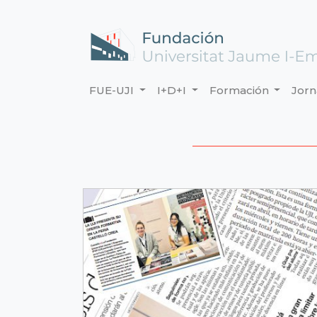
FUE-UJI
I+D+I
Formación
Jor