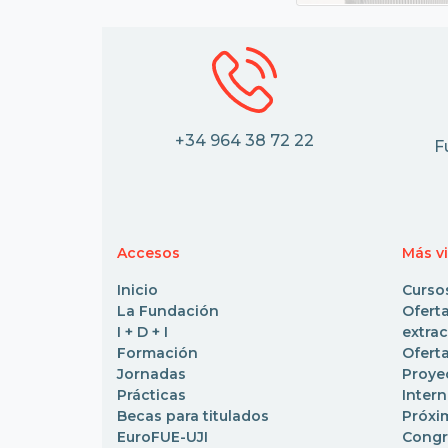
+34 964 38 72 22
F
Accesos
Más v
Inicio
Curso
La Fundación
Ofe
I + D + I
extrac
Formación
Oferta
Jornadas
Pro
Prácticas
Inter
Becas para titulados
Próxi
EuroFUE-UJI
Congr