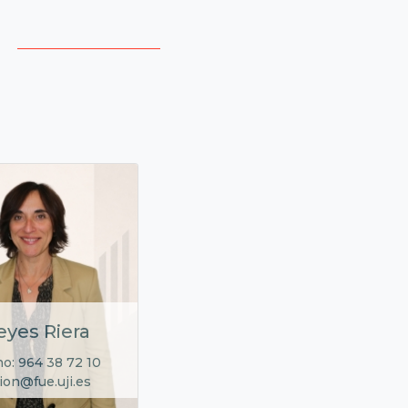
eyes Riera
no: 964 38 72 10
ion@fue.uji.es