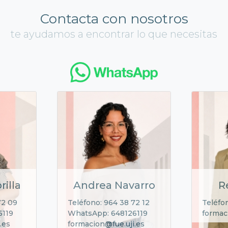
Contacta con nosotros
te ayudamos a encontrar lo que necesitas
rilla
Andrea Navarro
R
72 09
Teléfono: 964 38 72 12
Teléfo
6119
WhatsApp: 648126119
formac
.es
formacion@fue.uji.es