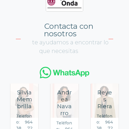
Contacta con
nosotros
te ayudamos a encontrar lo
que necesitas
Silvia
Andr
Reye
Mem
ea
s
brilla
Nava
Riera
rro
Teléfon
Teléfon
o: 964
o: 964
Teléfon
38 72
38 72