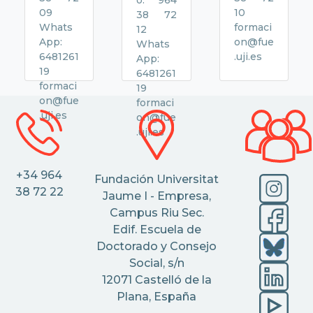
o: 964
09
10
38 72
Whats
formaci
12
App:
on@fue
Whats
6481261
.uji.es
App:
19
6481261
formaci
19
on@fue
formaci
.uji.es
on@fue
.uji.es
+34 964
Fundación Universitat
38 72 22
Jaume I - Empresa,
Campus Riu Sec.
Edif. Escuela de
Doctorado y Consejo
Social, s/n
12071 Castelló de la
Plana, España