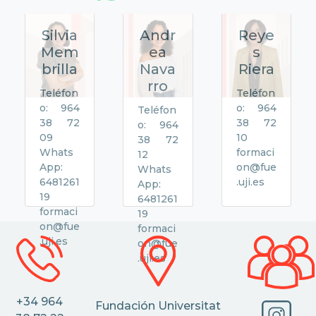
Silvia
Andr
Reye
Mem
ea
s
brilla
Nava
Riera
rro
Teléfon
Teléfon
o: 964
o: 964
Teléfon
38 72
38 72
o: 964
09
10
38 72
Whats
formaci
12
App:
on@fue
Whats
6481261
.uji.es
App:
19
6481261
formaci
19
on@fue
formaci
.uji.es
on@fue
.uji.es
+34 964
Fundación Universitat