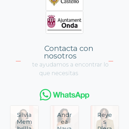
Contacta con
nosotros
te ayudamos a encontrar lo
que necesitas
Silvia
Andr
Reye
Mem
ea
s
brilla
Nava
Riera