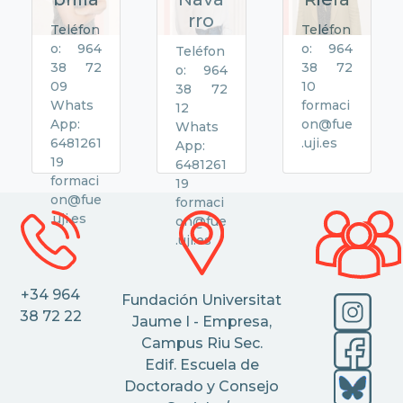
rro
Teléfon
Teléfon
o: 964
o: 964
Teléfon
38 72
38 72
o: 964
09
10
38 72
Whats
formaci
12
App:
on@fue
Whats
6481261
.uji.es
App:
19
6481261
formaci
19
on@fue
formaci
.uji.es
on@fue
.uji.es
+34 964
Fundación Universitat
38 72 22
Jaume I - Empresa,
Campus Riu Sec.
Edif. Escuela de
Doctorado y Consejo