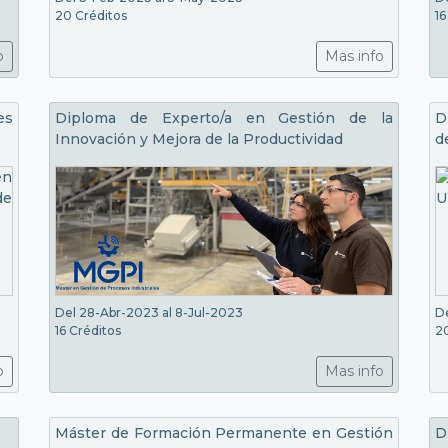
20 Créditos
16
o
Mas info
es
Diploma de Experto/a en Gestión de la
D
Innovación y Mejora de la Productividad
d
Del 28-Abr-2023 al 8-Jul-2023
De
16 Créditos
2
o
Mas info
Máster de Formación Permanente en Gestión
D