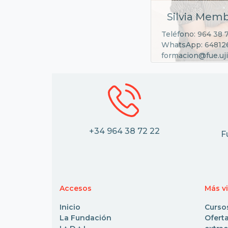
Silvia Memb
Teléfono: 964 38 
WhatsApp: 64812
formacion@fue.uji
+34 964 38 72 22
F
Accesos
Más v
Inicio
Curso
La Fundación
Ofe