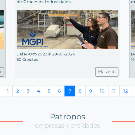
de Procesos Industriales
e
Del 14-Oct-2023 al 28-Jul-2024
D
60 Créditos
16
o
Mas info
1
2
3
4
5
6
7
8
9
10
11
12
Patronos
empresas y entidades