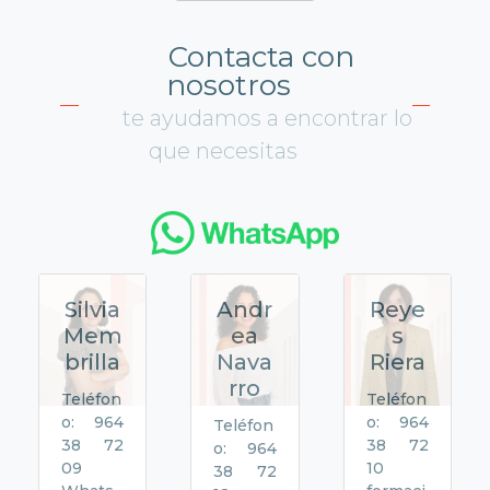
Contacta con
nosotros
te ayudamos a encontrar lo
que necesitas
Silvia
Andr
Reye
Mem
ea
s
brilla
Nava
Riera
rro
Teléfon
Teléfon
o: 964
o: 964
Teléfon
38 72
38 72
o: 964
09
10
38 72