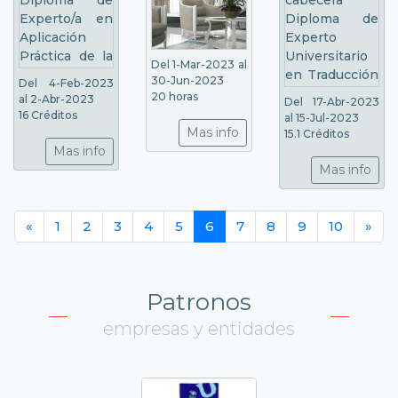
Del 1-Mar-2023 al
30-Jun-2023
Del 4-Feb-2023
20 horas
al 2-Abr-2023
Del 17-Abr-2023
16 Créditos
al 15-Jul-2023
Mas info
15.1 Créditos
Mas info
Mas info
«
1
2
3
4
5
6
7
8
9
10
»
Patronos
empresas y entidades