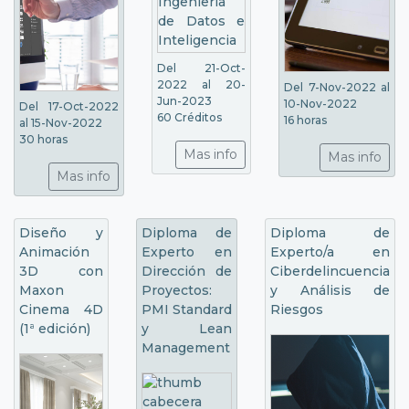
Del 21-Oct-
2022 al 20-
Del 7-Nov-2022 al
Jun-2023
10-Nov-2022
Del 17-Oct-2022
60 Créditos
16 horas
al 15-Nov-2022
30 horas
Mas info
Mas info
Mas info
Diseño y
Diploma de
Diploma de
Animación
Experto en
Experto/a en
3D con
Dirección de
Ciberdelincuencia
Maxon
Proyectos:
y Análisis de
Cinema 4D
PMI Standard
Riesgos
(1ª edición)
y Lean
Management