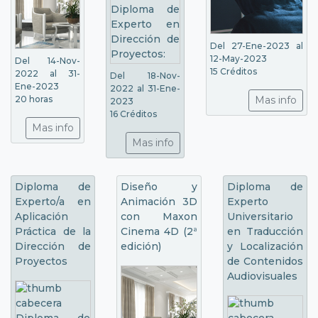
Del 27-Ene-2023 al
12-May-2023
Del 14-Nov-
15 Créditos
2022 al 31-
Del 18-Nov-
Ene-2023
2022 al 31-Ene-
20 horas
Mas info
2023
16 Créditos
Mas info
Mas info
Diploma de
Diseño y
Diploma de
Experto/a en
Animación 3D
Experto
Aplicación
con Maxon
Universitario
Práctica de la
Cinema 4D (2ª
en Traducción
Dirección de
edición)
y Localización
Proyectos
de Contenidos
Audiovisuales