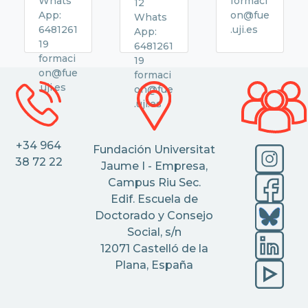
Whats
formaci
12
App:
on@fue
Whats
6481261
.uji.es
App:
19
6481261
formaci
19
on@fue
formaci
.uji.es
on@fue
.uji.es
+34 964
Fundación Universitat
38 72 22
Jaume I - Empresa,
Campus Riu Sec.
Edif. Escuela de
Doctorado y Consejo
Social, s/n
12071 Castelló de la
Plana, España